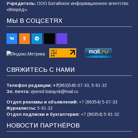
Учредитель:
ООО Батайское информационное агентство
98
06.08.2026
«Вперёд».
МЫ В СОЦСЕТЯХ
«Слухами Москву не возьмёшь»: почему
заявления Киева о мобилизации — это
отчаяние, а не разведка
81
02.08.2026
СВЯЖИТЕСЬ С НАМИ
В детском саду № 35 дети освоили
строительные профессии в ходе
спортивного праздника
Телефон редакции:
+7
(863)545-07-33,
5-91-32
Эл. почта:
vpered-bataysk@mail.ru
75
07.08.2026
Отдел рекламы и объявлений:
+7 (86354) 5-07-33
Журналисты:
5-91-32
Отдел подписки и бухгалтерия:
+7 (86354) 5-91-32
Морской квест в детском саду: как
воспитанники спасали Нептуна
НОВОСТИ ПАРТНЁРОВ
74
01.08.2026