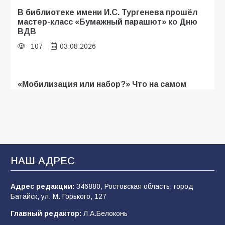
В библиотеке имени И.С. Тургенева прошёл
мастер-класс «Бумажный парашют» ко Дню
ВДВ
107
03.08.2026
«Мобилизация или набор?» Что на самом
деле происходит в армии России в августе
2026 года
103
03.08.2026
В Батайске продолжаются дорожные работы
НАШ АДРЕС
101
04.08.2026
Адрес редакции:
346880, Ростовская область, город
Батайск, ул. М. Горького, 127
Будет ли мобилизация в России в 2026 году
Главный редактор:
Л.А.Белоконь
после выборов: в Госдуме дали ответ