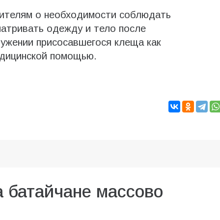
ителям о необходимости соблюдать
матривать одежду и тело после
аружении присосавшегося клеща как
едицинской помощью.
а батайчане массово