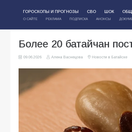
ГОРОСКОПЫ И ПРОГНОЗЫ
СВО
ШОК
ОБЩ
О САЙТЕ
РЕКЛАМА
ПОДПИСКА
АНОНСЫ
ДОКУМ
Более 20 батайчан пос
09.06.2026
Алена Васнецова
Новости в Батайске