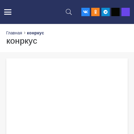
Главная
конркус
конркус