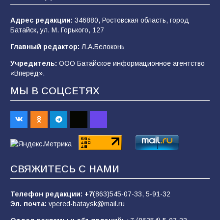
Адрес редакции:
346880, Ростовская область, город
«Мобилизация или набор?» Что на самом
Батайск, ул. М. Горького, 127
деле происходит в армии России в августе
2026 года
Главный редактор:
Л.А.Белоконь
92
03.08.2026
Учредитель:
ООО Батайское информационное агентство
«Вперёд».
МЫ В СОЦСЕТЯХ
«Пургу нести — не поля переходить»: почему
заявления о мобилизации — это
пропагандистский вброс
83
01.08.2026
«Слухами Москву не возьмёшь»: почему
СВЯЖИТЕСЬ С НАМИ
заявления Киева о мобилизации — это
отчаяние, а не разведка
Телефон редакции:
+7
(863)545-07-33,
5-91-32
79
02.08.2026
Эл. почта:
vpered-bataysk@mail.ru