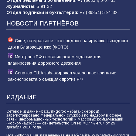
Отдел рекламы и объявлений:
+7 (86354) 5-07-33
Журналисты:
5-91-32
В России ответили на заявления Зеленского о
Отдел подписки и бухгалтерия:
+7 (86354) 5-91-32
новой мобилизации
НОВОСТИ ПАРТНЁРОВ
74
31.07.2026
Свое, натуральное: что продают на ярмарке выходного
дня в Благовещенске (ФОТО)
Минтранс РФ составил рекомендации для
планирования дорожного движения
Сенатор США заблокировал ускоренное принятие
законопроекта о санкциях против РФ
ИЗДАНИЕ
Сетевое издание «bataysk-gorod» (батайск-город)
зарегистрировано Федеральной службой по надзору в сфере
связи, информационных технологий и массовых коммуникаций
(Роскомнадзор) — свидетельство Эл № ФС77-74707 от 29
декабря 2018 года.
Вся информация, размещенная на веб-сайте www.bataysk-gorod.ru