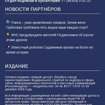
Отдел подписки и бухгалтерия:
+7 (86354) 5-91-32
62
05.08.2026
НОВОСТИ ПАРТНЁРОВ
Раиса – ужас кремлевских поваров. Зачем жена
Горбачева требовала пять видов каши каждое утро?
МЧС предупредило жителей Подмосковья об угрозе
атаки дронов
Известный рыболов Садовников пропал на Волге во
время шторма
ИЗДАНИЕ
Сетевое издание «bataysk-gorod» (батайск-город)
зарегистрировано Федеральной службой по надзору в сфере
связи, информационных технологий и массовых коммуникаций
(Роскомнадзор) — свидетельство Эл № ФС77-74707 от 29
декабря 2018 года.
Вся информация, размещенная на веб-сайте www.bataysk-gorod.ru
охраняется в соответствии с законодательством РФ об
авторском праве. Представителем авторов публикаций и
фотоматериалов является «ООО БИА Вперёд». Полное или