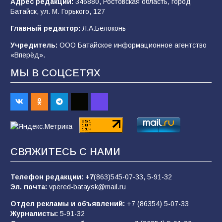
Адрес редакции:
346880, Ростовская область, город
Батайск, ул. М. Горького, 127
В детском саду № 35 дети освоили
Главный редактор:
Л.А.Белоконь
строительные профессии в ходе
спортивного праздника
Учредитель:
ООО Батайское информационное агентство
«Вперёд».
91
07.08.2026
МЫ В СОЦСЕТЯХ
Батайским спортсменам вручили награды
68
08.08.2026
Батайчане вышли в финал Всероссийского
СВЯЖИТЕСЬ С НАМИ
конкурса «Большая перемена»
62
04.08.2026
Телефон редакции:
+7
(863)545-07-33,
5-91-32
Эл. почта:
vpered-bataysk@mail.ru
Отдел рекламы и объявлений:
+7 (86354) 5-07-33
Командовал боем до последнего: герой
Журналисты:
5-91-32
Евгений Остапенко