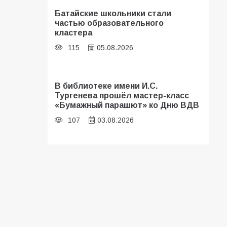
Батайские школьники стали
частью образовательного
кластера
115
05.08.2026
В библиотеке имени И.С.
Тургенева прошёл мастер-класс
«Бумажный парашют» ко Дню ВДВ
107
03.08.2026
«Мобилизация или набор?» Что на
самом деле происходит в армии
России в августе 2026 года
103
03.08.2026