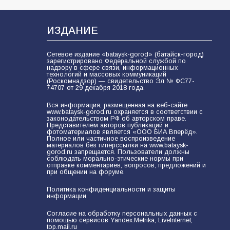
В Батайске продолжаются
дорожные работы
102
04.08.2026
ИЗДАНИЕ
Сетевое издание «bataysk-gorod» (батайск-город)
зарегистрировано Федеральной службой по
Будет ли мобилизация в России в
надзору в сфере связи, информационных
технологий и массовых коммуникаций
2026 году после выборов: в
(Роскомнадзор) — свидетельство Эл № ФС77-
Госдуме дали ответ
74707 от 29 декабря 2018 года.
99
06.08.2026
Вся информация, размещенная на веб-сайте
www.bataysk-gorod.ru охраняется в соответствии с
законодательством РФ об авторском праве.
Представителем авторов публикаций и
фотоматериалов является «ООО БИА Вперёд».
Полное или частичное воспроизведение
«Слухами Москву не возьмёшь»:
материалов без гиперссылки на www.bataysk-
почему заявления Киева о
gorod.ru запрещается. Пользователи должны
соблюдать морально-этические нормы при
мобилизации — это отчаяние, а не
отправке комментариев, вопросов, предложений и
разведка
при общении на форуме.
81
02.08.2026
Политика конфиденциальности и защиты
информации
Морской квест в детском саду: как
Согласие на обработку персональных данных с
помощью сервисов Yandex.Metrika, LiveInternet,
воспитанники спасали Нептуна
top.mail.ru