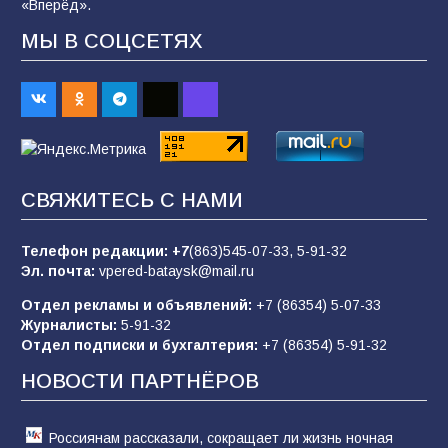
«Вперёд».
МЫ В СОЦСЕТЯХ
«Слухами Москву не возьмёшь»: почему
заявления Киева о мобилизации — это
отчаяние, а не разведка
81
02.08.2026
СВЯЖИТЕСЬ С НАМИ
Морской квест в детском саду: как
воспитанники спасали Нептуна
Телефон редакции:
+7
(863)545-07-33,
5-91-32
74
01.08.2026
Эл. почта:
vpered-bataysk@mail.ru
Отдел рекламы и объявлений:
+7 (86354) 5-07-33
Журналисты:
5-91-32
В детском саду № 35 дети освоили
Отдел подписки и бухгалтерия:
+7 (86354) 5-91-32
строительные профессии в ходе
спортивного праздника
НОВОСТИ ПАРТНЁРОВ
73
07.08.2026
Россиянам рассказали, сокращает ли жизнь ночная