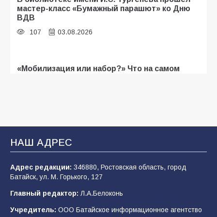
мастер-класс «Бумажный парашют» ко Дню
ВДВ
107
03.08.2026
«Мобилизация или набор?» Что на самом
деле происходит в армии России в августе
2026 года
103
03.08.2026
В Батайске продолжаются дорожные работы
НАШ АДРЕС
101
04.08.2026
Адрес редакции:
346880, Ростовская область, город
Батайск, ул. М. Горького, 127
Будет ли мобилизация в России в 2026 году
Главный редактор:
Л.А.Белоконь
после выборов: в Госдуме дали ответ
Учредитель:
ООО Батайское информационное агентство
98
06.08.2026