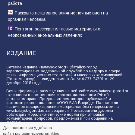
работа
Раскрыто негативное влияние ночных смен на
организм человека
Пентагон рассекретил новые материалы о
неопознанных аномальных явлениях
ИЗДАНИЕ
Сетевое издание «bataysk-gorod» (батайск-город)
зарегистрировано Федеральной службой по надзору в сфере
связи, информационных технологий и массовых коммуникаций
(Роскомнадзор) — свидетельство Эл № ФС77-74707 от 29
декабря 2018 года.
Вся информация, размещенная на веб-сайте www.bataysk-gorod.ru
охраняется в соответствии с законодательством РФ об
авторском праве. Представителем авторов публикаций и
фотоматериалов является «ООО БИА Вперёд». Полное или
частичное воспроизведение материалов без гиперссылки на
www.bataysk-gorod.ru запрещается. Пользователи должны
соблюдать морально-этические нормы при отправке
комментариев, вопросов, предложений и при общении на
форуме.
Для повышения удобства
Политика конфиденциальности и защиты информации
сайта мы используем cookies