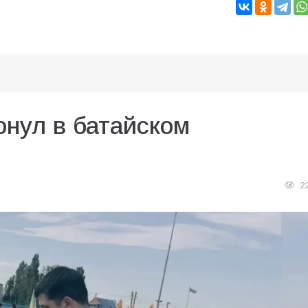
онул в батайском
2