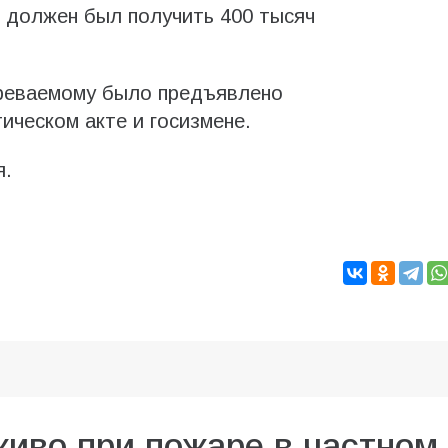
 должен был получить 400 тысяч
реваемому было предъявлено
ическом акте и госизмене.
я.
живо при пожаре в частном