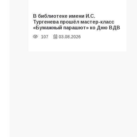
В библиотеке имени И.С.
Тургенева прошёл мастер-класс
«Бумажный парашют» ко Дню ВДВ
107
03.08.2026
«Мобилизация или набор?» Что на
самом деле происходит в армии
России в августе 2026 года
103
03.08.2026
В Батайске продолжаются
дорожные работы
100
04.08.2026