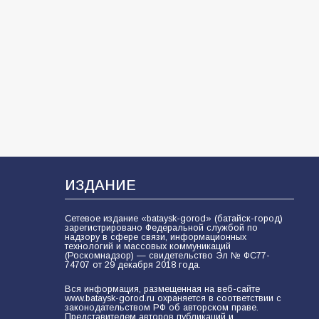
83
01.08.2026
«Слухами Москву не возьмёшь»:
почему заявления Киева о
мобилизации — это отчаяние, а не
разведка
79
02.08.2026
В России ответили на заявления
Зеленского о новой мобилизации
ИЗДАНИЕ
74
31.07.2026
Сетевое издание «bataysk-gorod» (батайск-город)
зарегистрировано Федеральной службой по
надзору в сфере связи, информационных
технологий и массовых коммуникаций
(Роскомнадзор) — свидетельство Эл № ФС77-
74707 от 29 декабря 2018 года.
Вся информация, размещенная на веб-сайте
www.bataysk-gorod.ru охраняется в соответствии с
законодательством РФ об авторском праве.
Представителем авторов публикаций и