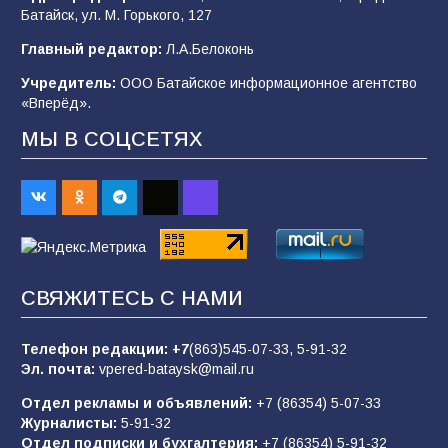
Батайск, ул. М. Горького, 127
В Батайске продолжаются дорожные работы
Главный редактор:
Л.А.Белоконь
97
04.08.2026
Учредитель:
ООО Батайское информационное агентство
«Вперёд».
МЫ В СОЦСЕТЯХ
«Пургу нести — не поля переходить»: почему
заявления о мобилизации — это
пропагандистский вброс
84
01.08.2026
«Слухами Москву не возьмёшь»: почему
СВЯЖИТЕСЬ С НАМИ
заявления Киева о мобилизации — это
отчаяние, а не разведка
Телефон редакции:
+7
(863)545-07-33,
5-91-32
80
02.08.2026
Эл. почта:
vpered-bataysk@mail.ru
Отдел рекламы и объявлений:
+7 (86354) 5-07-33
Журналисты:
5-91-32
Батайчане привезли 20 наград с областных
Отдел подписки и бухгалтерия:
+7 (86354) 5-91-32
соревнований