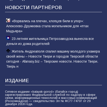
НОВОСТИ ПАРТНЁРОВ
77
06.08.2026
«Ворвались на плечах, хлопцев били в упор»:
Алексеево-Дружковка стала могильником для «птах
Мадьяра»
23-летняя жительница Петрозаводска вынесла все
деньги из дома родителей
Житель Андреаполя спалил машину молодого ухажера
своей жены – Новости Твери и городов Тверской области
сегодня - Afanasy.biz – Тверские новости. Новости Твери.
Тверь н
ИЗДАНИЕ
Сетевое издание «bataysk-gorod» (батайск-город)
зарегистрировано Федеральной службой по надзору в сфере
связи, информационных технологий и массовых коммуникаций
(Роскомнадзор) — свидетельство Эл № ФС77-74707 от 29
декабря 2018 года.