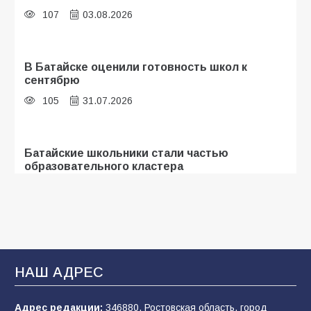
107
03.08.2026
В Батайске оценили готовность школ к
сентябрю
105
31.07.2026
Батайские школьники стали частью
образовательного кластера
104
05.08.2026
«Мобилизация или набор?» Что на самом
деле происходит в армии России в августе
2026 года
НАШ АДРЕС
99
03.08.2026
Адрес редакции:
346880, Ростовская область, город