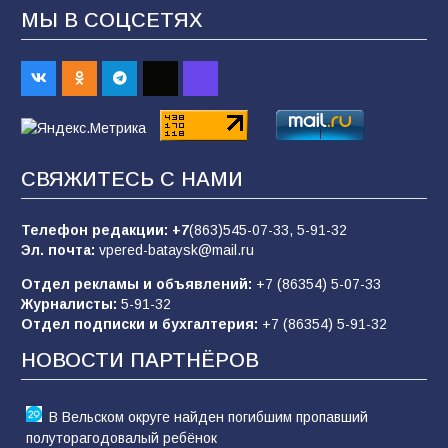
МЫ В СОЦСЕТЯХ
В детском саду № 35 дети освоили
строительные профессии в ходе
спортивного праздника
89
07.08.2026
СВЯЖИТЕСЬ С НАМИ
«Слухами Москву не возьмёшь»: почему
заявления Киева о мобилизации — это
отчаяние, а не разведка
Телефон редакции:
+7
(863)545-07-33,
5-91-32
Эл. почта:
vpered-bataysk@mail.ru
83
02.08.2026
Отдел рекламы и объявлений:
+7 (86354) 5-07-33
Журналисты:
5-91-32
Отдел подписки и бухгалтерия:
+7 (86354) 5-91-32
Батайчане вышли в финал Всероссийского
конкурса «Большая перемена»
НОВОСТИ ПАРТНЁРОВ
61
04.08.2026
В Вельском округе найден погибшим пропавший
полуторагодовалый ребёнок