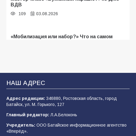
ВДВ
109
03.08.2026
«Мобилизация или набор?» Что на самом
деле происходит в армии России в августе
2026 года
107
03.08.2026
В Батайске продолжаются дорожные работы
НАШ АДРЕС
106
04.08.2026
Адрес редакции:
346880, Ростовская область, город
Батайск, ул. М. Горького, 127
Будет ли мобилизация в России в 2026 году
Главный редактор:
Л.А.Белоконь
после выборов: в Госдуме дали ответ
Учредитель:
ООО Батайское информационное агентство
105
06.08.2026
«Вперёд».