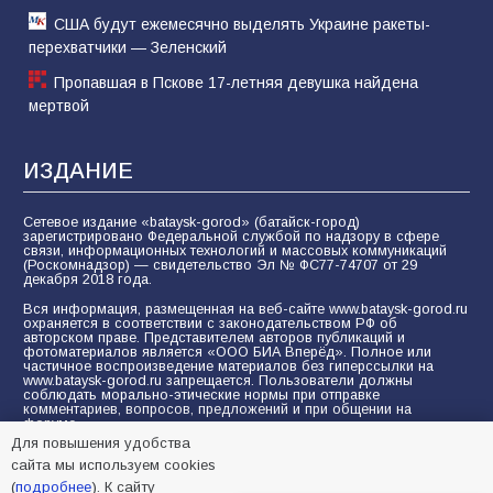
США будут ежемесячно выделять Украине ракеты-
перехватчики — Зеленский
Пропавшая в Пскове 17-летняя девушка найдена
мертвой
ИЗДАНИЕ
Сетевое издание «bataysk-gorod» (батайск-город)
зарегистрировано Федеральной службой по надзору в сфере
связи, информационных технологий и массовых коммуникаций
(Роскомнадзор) — свидетельство Эл № ФС77-74707 от 29
декабря 2018 года.
Вся информация, размещенная на веб-сайте www.bataysk-gorod.ru
охраняется в соответствии с законодательством РФ об
авторском праве. Представителем авторов публикаций и
фотоматериалов является «ООО БИА Вперёд». Полное или
частичное воспроизведение материалов без гиперссылки на
www.bataysk-gorod.ru запрещается. Пользователи должны
соблюдать морально-этические нормы при отправке
комментариев, вопросов, предложений и при общении на
форуме.
Для повышения удобства
Политика конфиденциальности и защиты информации
сайта мы используем cookies
Согласие на обработку персональных данных с помощью
(
подробнее
). К сайту