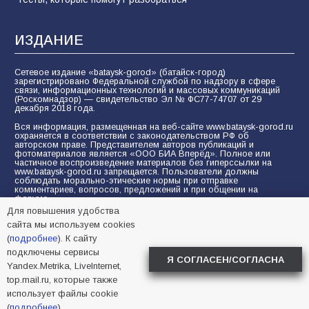
ИЗДАНИЕ
Сетевое издание «bataysk-gorod» (батайск-город)
зарегистрировано Федеральной службой по надзору в сфере
связи, информационных технологий и массовых коммуникаций
(Роскомнадзор) — свидетельство Эл № ФС77-74707 от 29
декабря 2018 года.
Вся информация, размещенная на веб-сайте www.bataysk-gorod.ru
охраняется в соответствии с законодательством РФ об
авторском праве. Представителем авторов публикаций и
фотоматериалов является «ООО БИА Вперёд». Полное или
частичное воспроизведение материалов без гиперссылки на
www.bataysk-gorod.ru запрещается. Пользователи должны
соблюдать морально-этические нормы при отправке
комментариев, вопросов, предложений и при общении на
форуме.
Для повышения удобства
Политика конфиденциальности и защиты информации
сайта мы используем cookies
Согласие на обработку персональных данных с помощью
(
подробнее
). К сайту
сервисов Yandex.Metrika, LiveInternet, top.mail.ru
подключены сервисы
Я СОГЛАСЕН/СОГЛАСНА
Yandex.Metrika, LiveInternet,
© 2005-2026 БИА «ВПЕРЕД»
16+
top.mail.ru, которые также
использует файлы cookie
(
подробнее
).