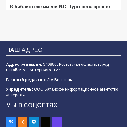
В библиотеке имени И.С. Тургенева прошёл
мастер-класс «Бумажный парашют» ко Дню
ВДВ
109
03.08.2026
В Батайске продолжаются дорожные работы
НАШ АДРЕС
107
04.08.2026
Адрес редакции:
346880, Ростовская область, город
Батайск, ул. М. Горького, 127
В детском саду № 35 дети освоили
Главный редактор:
Л.А.Белоконь
строительные профессии в ходе
спортивного праздника
Учредитель:
ООО Батайское информационное агентство
«Вперёд».
90
07.08.2026
МЫ В СОЦСЕТЯХ
Командовал боем до последнего: герой
Евгений Остапенко