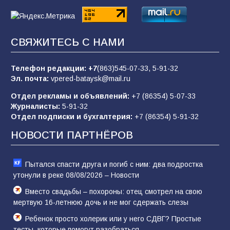
62
05.08.2026
СВЯЖИТЕСЬ С НАМИ
Батайчане вышли в финал Всероссийского
конкурса «Большая перемена»
Телефон редакции:
+7
(863)545-07-33,
5-91-32
62
04.08.2026
Эл. почта:
vpered-bataysk@mail.ru
Отдел рекламы и объявлений:
+7 (86354) 5-07-33
Журналисты:
5-91-32
Батайским спортсменам вручили награды
Отдел подписки и бухгалтерия:
+7 (86354) 5-91-32
59
08.08.2026
НОВОСТИ ПАРТНЁРОВ
Пытался спасти друга и погиб с ним: два подростка
утонули в реке 08/08/2026 – Новости
Вместо свадьбы – похороны: отец смотрел на свою
мертвую 16-летнюю дочь и не мог сдержать слезы
Ребенок просто холерик или у него СДВГ? Простые
тесты, которые помогут разобраться