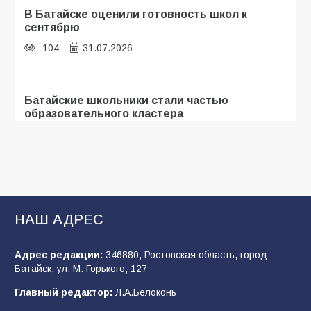
В Батайске оценили готовность школ к
сентябрю
104
31.07.2026
Батайские школьники стали частью
образовательного кластера
101
05.08.2026
«Мобилизация или набор?» Что на самом
деле происходит в армии России в августе
2026 года
НАШ АДРЕС
97
03.08.2026
Адрес редакции:
346880, Ростовская область, город
Батайск, ул. М. Горького, 127
В Батайске продолжаются дорожные работы
Главный редактор:
Л.А.Белоконь
96
04.08.2026