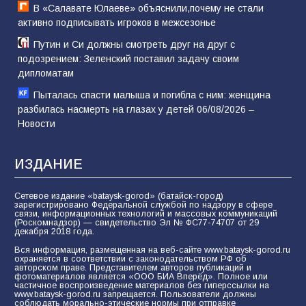
В «Салавате Юлаеве» объяснили,почему не стали
активно подписывать игроков в межсезонье
Путин и Си должны смотреть друг на друг с
подозрением: Зеленский поставил задачу своим
дипломатам
Пыталась спасти малыша и погибла с ним: женщина
разбилась насмерть на глазах у детей 06/08/2026 –
Новости
ИЗДАНИЕ
Сетевое издание «bataysk-gorod» (батайск-город)
зарегистрировано Федеральной службой по надзору в сфере
связи, информационных технологий и массовых коммуникаций
(Роскомнадзор) — свидетельство Эл № ФС77-74707 от 29
декабря 2018 года.
Вся информация, размещенная на веб-сайте www.bataysk-gorod.ru
охраняется в соответствии с законодательством РФ об
авторском праве. Представителем авторов публикаций и
фотоматериалов является «ООО БИА Вперёд». Полное или
частичное воспроизведение материалов без гиперссылки на
www.bataysk-gorod.ru запрещается. Пользователи должны
соблюдать морально-этические нормы при отправке