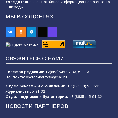
Учредитель:
ООО Батайское информационное агентство
«Вперёд».
МЫ В СОЦСЕТЯХ
«Пургу нести — не поля переходить»: почему
заявления о мобилизации — это
пропагандистский вброс
84
01.08.2026
«Слухами Москву не возьмёшь»: почему
СВЯЖИТЕСЬ С НАМИ
заявления Киева о мобилизации — это
отчаяние, а не разведка
Телефон редакции:
+7
(863)545-07-33,
5-91-32
80
02.08.2026
Эл. почта:
vpered-bataysk@mail.ru
Отдел рекламы и объявлений:
+7 (86354) 5-07-33
Журналисты:
5-91-32
В России ответили на заявления Зеленского о
Отдел подписки и бухгалтерия:
+7 (86354) 5-91-32
новой мобилизации
НОВОСТИ ПАРТНЁРОВ
74
31.07.2026