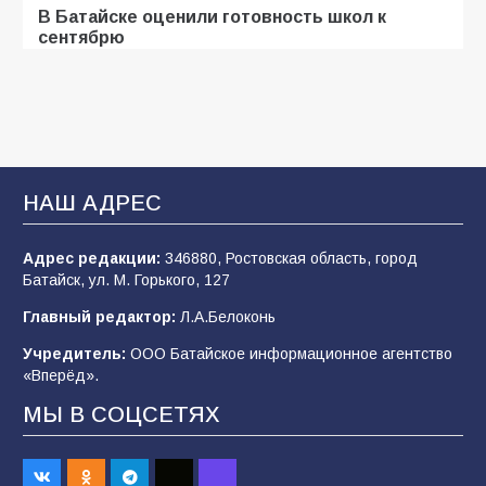
В Батайске оценили готовность школ к
сентябрю
106
31.07.2026
Батайские школьники стали частью
образовательного кластера
НАШ АДРЕС
106
05.08.2026
Адрес редакции:
346880, Ростовская область, город
Батайск, ул. М. Горького, 127
«Мобилизация или набор?» Что на самом
деле происходит в армии России в августе
Главный редактор:
Л.А.Белоконь
2026 года
Учредитель:
ООО Батайское информационное агентство
101
03.08.2026
«Вперёд».
МЫ В СОЦСЕТЯХ
В Батайске продолжаются дорожные работы
98
04.08.2026