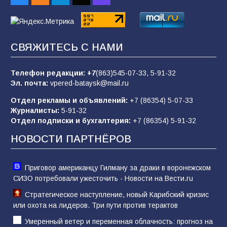
«Пургу нести — не поля переходить»: почему
заявления о мобилизации — это
СВЯЖИТЕСЬ С НАМИ
пропагандистский вброс
85
01.08.2026
Телефон редакции:
+7
(863)545-07-33,
5-91-32
Эл. почта:
vpered-bataysk@mail.ru
Отдел рекламы и объявлений:
+7 (86354) 5-07-33
«Слухами Москву не возьмёшь»: почему
Журналисты:
5-91-32
заявления Киева о мобилизации — это
Отдел подписки и бухгалтерия:
+7 (86354) 5-91-32
отчаяние, а не разведка
НОВОСТИ ПАРТНЁРОВ
81
02.08.2026
Приговор американцу Гилману за драки в воронежском
СИЗО потребовали ужесточить - Новости на Вести.ru
Стратегическое наступление, новый Карибский кризис
или охота на лидеров. Три пути против терактов
Умеренный ветер и переменная облачность: прогноз на