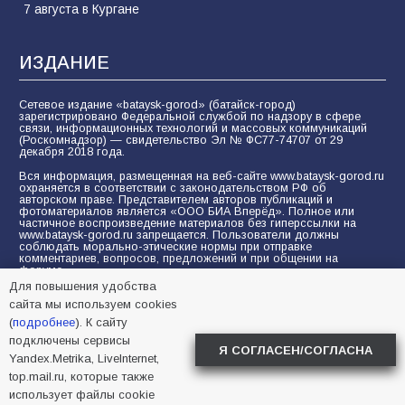
7 августа в Кургане
ИЗДАНИЕ
Сетевое издание «bataysk-gorod» (батайск-город)
зарегистрировано Федеральной службой по надзору в сфере
связи, информационных технологий и массовых коммуникаций
(Роскомнадзор) — свидетельство Эл № ФС77-74707 от 29
декабря 2018 года.
Вся информация, размещенная на веб-сайте www.bataysk-gorod.ru
охраняется в соответствии с законодательством РФ об
авторском праве. Представителем авторов публикаций и
фотоматериалов является «ООО БИА Вперёд». Полное или
частичное воспроизведение материалов без гиперссылки на
www.bataysk-gorod.ru запрещается. Пользователи должны
соблюдать морально-этические нормы при отправке
комментариев, вопросов, предложений и при общении на
форуме.
Для повышения удобства
Политика конфиденциальности и защиты информации
сайта мы используем cookies
Согласие на обработку персональных данных с помощью
(
подробнее
). К сайту
сервисов Yandex.Metrika, LiveInternet, top.mail.ru
подключены сервисы
Я СОГЛАСЕН/СОГЛАСНА
Yandex.Metrika, LiveInternet,
© 2005-2026 БИА «ВПЕРЕД»
16+
top.mail.ru, которые также
использует файлы cookie