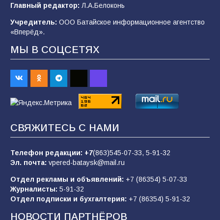
В детском саду № 35 дети освоили
Главный редактор:
Л.А.Белоконь
строительные профессии в ходе
спортивного праздника
Учредитель:
ООО Батайское информационное агентство
«Вперёд».
90
07.08.2026
МЫ В СОЦСЕТЯХ
Командовал боем до последнего: герой
Евгений Остапенко
62
05.08.2026
СВЯЖИТЕСЬ С НАМИ
Батайчане вышли в финал Всероссийского
конкурса «Большая перемена»
Телефон редакции:
+7
(863)545-07-33,
5-91-32
62
04.08.2026
Эл. почта:
vpered-bataysk@mail.ru
Отдел рекламы и объявлений:
+7 (86354) 5-07-33
Журналисты:
5-91-32
Батайским спортсменам вручили награды
Отдел подписки и бухгалтерия:
+7 (86354) 5-91-32
59
08.08.2026
НОВОСТИ ПАРТНЁРОВ