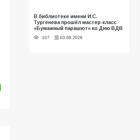
В библиотеке имени И.С.
Тургенева прошёл мастер-класс
«Бумажный парашют» ко Дню ВДВ
107
03.08.2026
«Мобилизация или набор?» Что на
самом деле происходит в армии
России в августе 2026 года
103
03.08.2026
В Батайске продолжаются
дорожные работы
100
04.08.2026