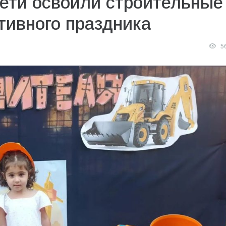
дети освоили строительные
тивного праздника
5