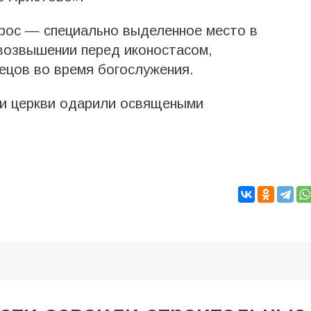
ирос — специально выделенное место в
возвышении перед иконостасом,
тецов во время богослужения.
ли церкви одарили освящеными