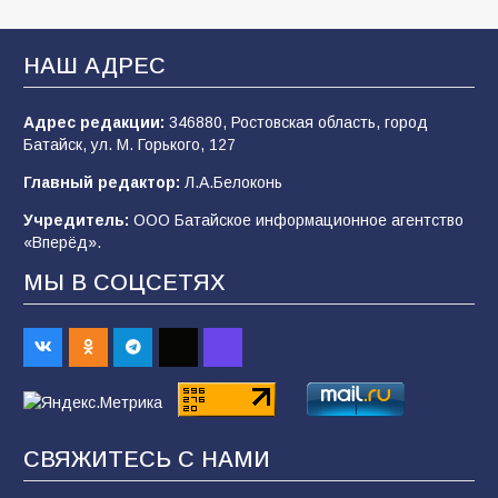
Батайские школьники стали частью
образовательного кластера
НАШ АДРЕС
106
05.08.2026
Адрес редакции:
346880, Ростовская область, город
Батайск, ул. М. Горького, 127
«Мобилизация или набор?» Что на самом
деле происходит в армии России в августе
Главный редактор:
Л.А.Белоконь
2026 года
Учредитель:
ООО Батайское информационное агентство
101
03.08.2026
«Вперёд».
МЫ В СОЦСЕТЯХ
В Батайске продолжаются дорожные работы
98
04.08.2026
«Пургу нести — не поля переходить»: почему
заявления о мобилизации — это
СВЯЖИТЕСЬ С НАМИ
пропагандистский вброс