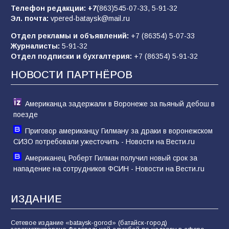
85
01.08.2026
Телефон редакции:
+7
(863)545-07-33,
5-91-32
Эл. почта:
vpered-bataysk@mail.ru
Отдел рекламы и объявлений:
+7 (86354) 5-07-33
«Слухами Москву не возьмёшь»: почему
Журналисты:
5-91-32
заявления Киева о мобилизации — это
Отдел подписки и бухгалтерия:
+7 (86354) 5-91-32
отчаяние, а не разведка
НОВОСТИ ПАРТНЁРОВ
81
02.08.2026
Американца задержали в Воронеже за пьяный дебош в
поезде
Приговор американцу Гилману за драки в воронежском
СИЗО потребовали ужесточить - Новости на Вести.ru
Американец Роберт Гилман получил новый срок за
нападение на сотрудников ФСИН - Новости на Вести.ru
ИЗДАНИЕ
Сетевое издание «bataysk-gorod» (батайск-город)