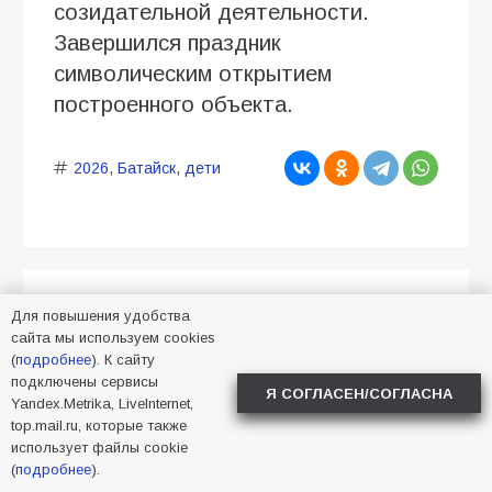
созидательной деятельности.
Завершился праздник
символическим открытием
построенного объекта.
2026
,
Батайск
,
дети
Букеты из зефира: когда
Для повышения удобства
сайта мы используем cookies
сладости выглядят как
(
подробнее
). К сайту
подключены сервисы
полноценный подарок
Я СОГЛАСЕН/СОГЛАСНА
Yandex.Metrika, LiveInternet,
top.mail.ru, которые также
07.08.2026
Малика Тапаева
использует файлы cookie
Новости в Батайске
21
(
подробнее
).