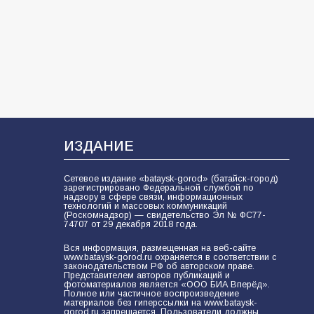
частью образовательного
кластера
107
05.08.2026
«Мобилизация или набор?» Что на
самом деле происходит в армии
России в августе 2026 года
102
03.08.2026
ИЗДАНИЕ
Сетевое издание «bataysk-gorod» (батайск-город)
зарегистрировано Федеральной службой по
В Батайске продолжаются
надзору в сфере связи, информационных
технологий и массовых коммуникаций
дорожные работы
(Роскомнадзор) — свидетельство Эл № ФС77-
74707 от 29 декабря 2018 года.
98
04.08.2026
Вся информация, размещенная на веб-сайте
www.bataysk-gorod.ru охраняется в соответствии с
законодательством РФ об авторском праве.
Представителем авторов публикаций и
Будет ли мобилизация в России в
фотоматериалов является «ООО БИА Вперёд».
Полное или частичное воспроизведение
2026 году после выборов: в
материалов без гиперссылки на www.bataysk-
Госдуме дали ответ
gorod.ru запрещается. Пользователи должны