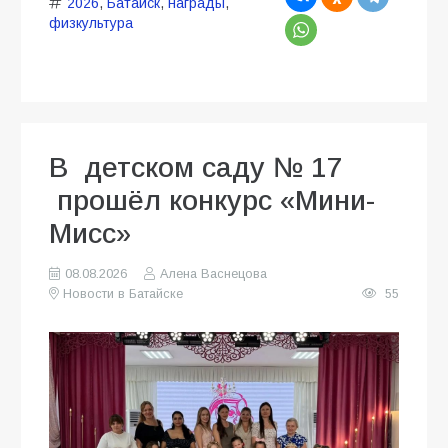
2026
,
Батайск
,
награды
,
физкультура
В детском саду № 17
прошёл конкурс «Мини-
Мисс»
08.08.2026
Алена Васнецова
Новости в Батайске
55