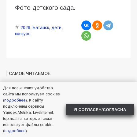
Фото детского сада.
2026
,
Батайск
,
дети
,
конкурс
САМОЕ ЧИТАЕМОЕ
Для повышения удобства
Батайчане привезли 20 наград с областных
сайта мы используем cookies
соревнований
(
подробнее
). К сайту
181
06.08.2026
подключены сервисы
Я СОГЛАСЕН/СОГЛАСНА
Yandex.Metrika, LiveInternet,
top.mail.ru, которые также
использует файлы cookie
Батайские школьники стали частью
(
подробнее
).
образовательного кластера