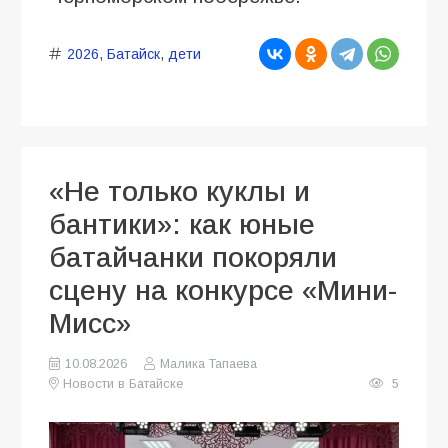
2026
,
Батайск
,
дети
«Не только куклы и
бантики»: как юные
батайчанки покоряли
сцену на конкурсе «Мини-
Мисс»
10.08.2026
Малика Тапаева
Новости в Батайске
5