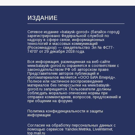
В Батайске продолжаются
дорожные работы
100
04.08.2026
ИЗДАНИЕ
Сетевое издание «bataysk-gorod» (батайск-город)
зарегистрировано Федеральной службой по
Будет ли мобилизация в России в
надзору в сфере связи, информационных
технологий и массовых коммуникаций
2026 году после выборов: в
(Роскомнадзор) — свидетельство Эл № ФС77-
Госдуме дали ответ
74707 от 29 декабря 2018 года.
94
06.08.2026
Вся информация, размещенная на веб-сайте
www.bataysk-gorod.ru охраняется в соответствии с
законодательством РФ об авторском праве.
Представителем авторов публикаций и
фотоматериалов является «ООО БИА Вперёд».
Полное или частичное воспроизведение
«Пургу нести — не поля
материалов без гиперссылки на www.bataysk-
переходить»: почему заявления о
gorod.ru запрещается. Пользователи должны
соблюдать морально-этические нормы при
мобилизации — это
отправке комментариев, вопросов, предложений и
пропагандистский вброс
при общении на форуме.
85
01.08.2026
Политика конфиденциальности и защиты
информации
«Слухами Москву не возьмёшь»:
Согласие на обработку персональных данных с
помощью сервисов Yandex.Metrika, LiveInternet,
почему заявления Киева о
top.mail.ru