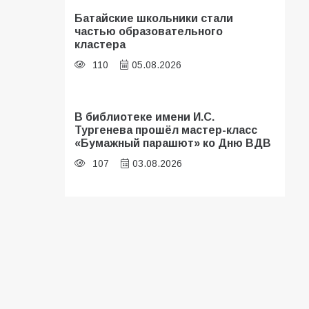
Батайские школьники стали
частью образовательного
кластера
110
05.08.2026
В библиотеке имени И.С.
Тургенева прошёл мастер-класс
«Бумажный парашют» ко Дню ВДВ
107
03.08.2026
«Мобилизация или набор?» Что на
самом деле происходит в армии
России в августе 2026 года
103
03.08.2026