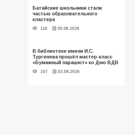
Батайские школьники стали
частью образовательного
кластера
116
05.08.2026
В библиотеке имени И.С.
Тургенева прошёл мастер-класс
«Бумажный парашют» ко Дню ВДВ
107
03.08.2026
«Мобилизация или набор?» Что на
самом деле происходит в армии
России в августе 2026 года
107
03.08.2026