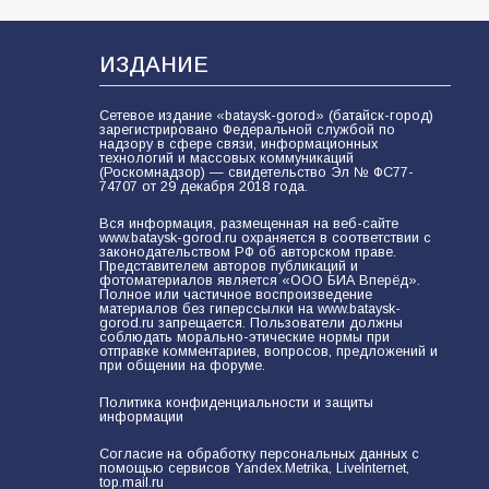
В Батайске продолжаются
дорожные работы
104
04.08.2026
ИЗДАНИЕ
Сетевое издание «bataysk-gorod» (батайск-город)
зарегистрировано Федеральной службой по
Будет ли мобилизация в России в
надзору в сфере связи, информационных
технологий и массовых коммуникаций
2026 году после выборов: в
(Роскомнадзор) — свидетельство Эл № ФС77-
Госдуме дали ответ
74707 от 29 декабря 2018 года.
103
06.08.2026
Вся информация, размещенная на веб-сайте
www.bataysk-gorod.ru охраняется в соответствии с
законодательством РФ об авторском праве.
Представителем авторов публикаций и
фотоматериалов является «ООО БИА Вперёд».
Полное или частичное воспроизведение
В детском саду № 35 дети
материалов без гиперссылки на www.bataysk-
освоили строительные профессии
gorod.ru запрещается. Пользователи должны
соблюдать морально-этические нормы при
в ходе спортивного праздника
отправке комментариев, вопросов, предложений и
при общении на форуме.
88
07.08.2026
Политика конфиденциальности и защиты
информации
«Слухами Москву не возьмёшь»:
Согласие на обработку персональных данных с
помощью сервисов Yandex.Metrika, LiveInternet,
почему заявления Киева о
top.mail.ru