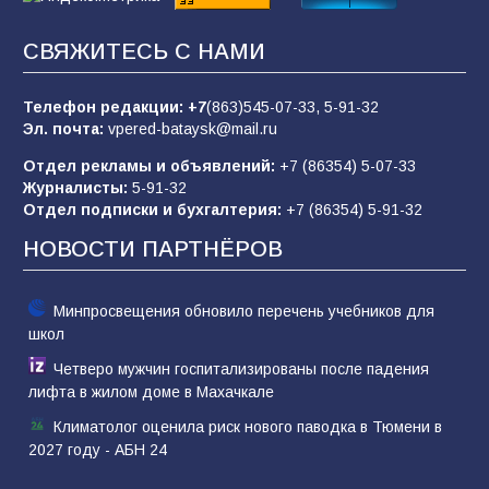
СВЯЖИТЕСЬ С НАМИ
Батайчане вышли в финал Всероссийского
конкурса «Большая перемена»
Телефон редакции:
+7
(863)545-07-33,
5-91-32
62
04.08.2026
Эл. почта:
vpered-bataysk@mail.ru
Отдел рекламы и объявлений:
+7 (86354) 5-07-33
Журналисты:
5-91-32
В детском саду № 17 прошёл конкурс «Мини-
Отдел подписки и бухгалтерия:
+7 (86354) 5-91-32
Мисс»
НОВОСТИ ПАРТНЁРОВ
53
08.08.2026
Минпросвещения обновило перечень учебников для
школ
Четверо мужчин госпитализированы после падения
лифта в жилом доме в Махачкале
Климатолог оценила риск нового паводка в Тюмени в
2027 году - АБН 24