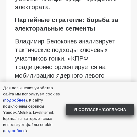
электората.
Партийные стратегии: борьба за
электоральные сегменты
Владимир Белоконев анализирует
тактические подходы ключевых
участников гонки. «КПРФ
традиционно ориентируется на
мобилизацию ядерного левого
электората. «Справедливая
Для повышения удобства
Россия» работает в том же
сайта мы используем cookies
(
подробнее
). К сайту
сегменте, поэтому обе партии будут
подключены сервисы
конкурировать за одни и те же
Я СОГЛАСЕН/СОГЛАСНА
Yandex.Metrika, LiveInternet,
голоса — с предсказуемым
top.mail.ru, которые также
использует файлы cookie
результатом», — считает эксперт.
(
подробнее
).