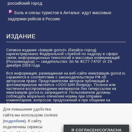
российский город
Боль и слезы туристов в Анталье: идут массовые
задержки рейсов в Россию
ИЗДАНИЕ
Сетевое издание «bataysk-gorod» (батайск-город)
зарегистрировано Федеральной службой по надзору в сфере
связи, информационных технологий и массовых коммуникаций
(Роскомнадзор) — свидетельство Эл № ФС77-74707 от 29
декабря 2018 года.
Вся информация, размещенная на веб-сайте www.bataysk-gorod.ru
охраняется в соответствии с законодательством РФ об
авторском праве. Представителем авторов публикаций и
фотоматериалов является «ООО БИА Вперёд». Полное или
частичное воспроизведение материалов без гиперссылки на
www.bataysk-gorod.ru запрещается. Пользователи должны
соблюдать морально-этические нормы при отправке
комментариев, вопросов, предложений и при общении на
форуме.
Для повышения удобства
Политика конфиденциальности и защиты информации
сайта мы используем cookies
Согласие на обработку персональных данных с помощью
(
подробнее
). К сайту
сервисов Yandex.Metrika, LiveInternet, top.mail.ru
подключены сервисы
Я СОГЛАСЕН/СОГЛАСНА