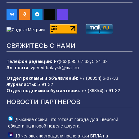
Командовал боем до последнего: герой
Евгений Остапенко
62
05.08.2026
СВЯЖИТЕСЬ С НАМИ
Батайчане вышли в финал Всероссийского
конкурса «Большая перемена»
Телефон редакции:
+7
(863)545-07-33,
5-91-32
62
04.08.2026
Эл. почта:
vpered-bataysk@mail.ru
Отдел рекламы и объявлений:
+7 (86354) 5-07-33
Журналисты:
5-91-32
Батайским спортсменам вручили награды
Отдел подписки и бухгалтерия:
+7 (86354) 5-91-32
65
08.08.2026
НОВОСТИ ПАРТНЁРОВ
Дыхание осени: что готовит погода для Тверской
области на второй неделе августа
13 человек пострадали после атаки БПЛА на