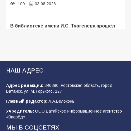
109
03.08.2026
В библиотеке имени И.С. Тургенева прошёл
мастер-класс «Бумажный парашют» ко Дню
ВДВ
109
03.08.2026
В Батайске продолжаются дорожные работы
НАШ АДРЕС
108
04.08.2026
Адрес редакции:
346880, Ростовская область, город
Батайск, ул. М. Горького, 127
В детском саду № 35 дети освоили
Главный редактор:
Л.А.Белоконь
строительные профессии в ходе
спортивного праздника
Учредитель:
ООО Батайское информационное агентство
«Вперёд».
90
07.08.2026
МЫ В СОЦСЕТЯХ