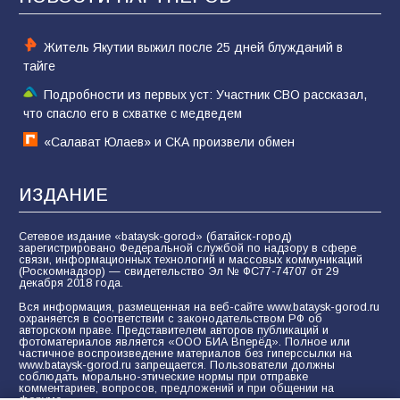
60
05.08.2026
Житель Якутии выжил после 25 дней блужданий в
тайге
Подробности из первых уст: Участник СВО рассказал,
что спасло его в схватке с медведем
«Салават Юлаев» и СКА произвели обмен
ИЗДАНИЕ
Сетевое издание «bataysk-gorod» (батайск-город)
зарегистрировано Федеральной службой по надзору в сфере
связи, информационных технологий и массовых коммуникаций
(Роскомнадзор) — свидетельство Эл № ФС77-74707 от 29
декабря 2018 года.
Вся информация, размещенная на веб-сайте www.bataysk-gorod.ru
охраняется в соответствии с законодательством РФ об
авторском праве. Представителем авторов публикаций и
фотоматериалов является «ООО БИА Вперёд». Полное или
частичное воспроизведение материалов без гиперссылки на
www.bataysk-gorod.ru запрещается. Пользователи должны
соблюдать морально-этические нормы при отправке
комментариев, вопросов, предложений и при общении на