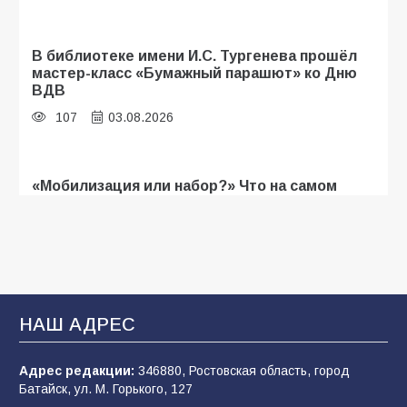
В библиотеке имени И.С. Тургенева прошёл
мастер-класс «Бумажный парашют» ко Дню
ВДВ
107
03.08.2026
«Мобилизация или набор?» Что на самом
деле происходит в армии России в августе
2026 года
105
03.08.2026
В Батайске продолжаются дорожные работы
НАШ АДРЕС
103
04.08.2026
Адрес редакции:
346880, Ростовская область, город
Батайск, ул. М. Горького, 127