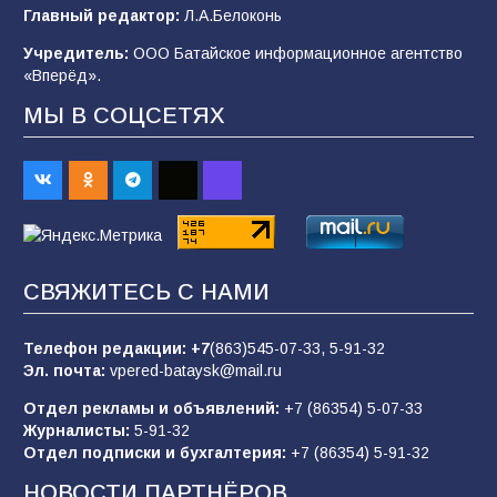
Будет ли мобилизация в России в 2026 году
Главный редактор:
Л.А.Белоконь
после выборов: в Госдуме дали ответ
Учредитель:
ООО Батайское информационное агентство
102
06.08.2026
«Вперёд».
МЫ В СОЦСЕТЯХ
В детском саду № 35 дети освоили
строительные профессии в ходе
спортивного праздника
88
07.08.2026
СВЯЖИТЕСЬ С НАМИ
«Слухами Москву не возьмёшь»: почему
заявления Киева о мобилизации — это
отчаяние, а не разведка
Телефон редакции:
+7
(863)545-07-33,
5-91-32
Эл. почта:
vpered-bataysk@mail.ru
83
02.08.2026
Отдел рекламы и объявлений:
+7 (86354) 5-07-33
Журналисты:
5-91-32
Отдел подписки и бухгалтерия:
+7 (86354) 5-91-32
Командовал боем до последнего: герой
Евгений Остапенко
НОВОСТИ ПАРТНЁРОВ