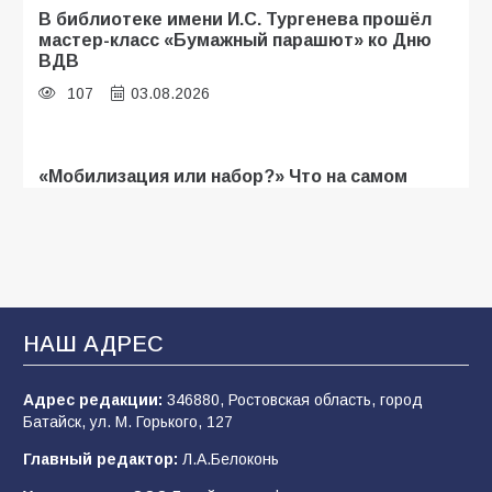
В библиотеке имени И.С. Тургенева прошёл
мастер-класс «Бумажный парашют» ко Дню
ВДВ
107
03.08.2026
«Мобилизация или набор?» Что на самом
деле происходит в армии России в августе
2026 года
103
03.08.2026
В Батайске продолжаются дорожные работы
НАШ АДРЕС
100
04.08.2026
Адрес редакции:
346880, Ростовская область, город
Батайск, ул. М. Горького, 127
Будет ли мобилизация в России в 2026 году
Главный редактор:
Л.А.Белоконь
после выборов: в Госдуме дали ответ