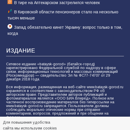
В тире на Аптекарском застрелился человек
В Кировской области пенсионеров стало на несколько
тысяч меньше
Запад обязательно кинет Украину: вопрос только в том,
когда
ИЗДАНИЕ
Сетевое издание «bataysk-gorod» (батайск-город)
зарегистрировано Федеральной службой по надзору в сфере
связи, информационных технологий и массовых коммуникаций
(Роскомнадзор) — свидетельство Эл № ФС77-74707 от 29
декабря 2018 года.
Вся информация, размещенная на веб-сайте www.bataysk-gorod.ru
охраняется в соответствии с законодательством РФ об
авторском праве. Представителем авторов публикаций и
фотоматериалов является «ООО БИА Вперёд». Полное или
частичное воспроизведение материалов без гиперссылки на
www.bataysk-gorod.ru запрещается. Пользователи должны
соблюдать морально-этические нормы при отправке
комментариев, вопросов, предложений и при общении на
форуме.
Для повышения удобства
Политика конфиденциальности и защиты информации
сайта мы используем cookies