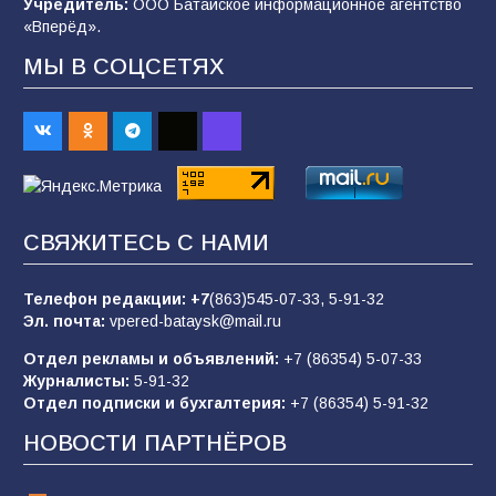
Учредитель:
ООО Батайское информационное агентство
95
06.08.2026
«Вперёд».
МЫ В СОЦСЕТЯХ
«Пургу нести — не поля переходить»: почему
заявления о мобилизации — это
пропагандистский вброс
85
01.08.2026
СВЯЖИТЕСЬ С НАМИ
«Слухами Москву не возьмёшь»: почему
заявления Киева о мобилизации — это
отчаяние, а не разведка
Телефон редакции:
+7
(863)545-07-33,
5-91-32
Эл. почта:
vpered-bataysk@mail.ru
81
02.08.2026
Отдел рекламы и объявлений:
+7 (86354) 5-07-33
Журналисты:
5-91-32
Отдел подписки и бухгалтерия:
+7 (86354) 5-91-32
Морской квест в детском саду: как
воспитанники спасали Нептуна
НОВОСТИ ПАРТНЁРОВ
74
01.08.2026