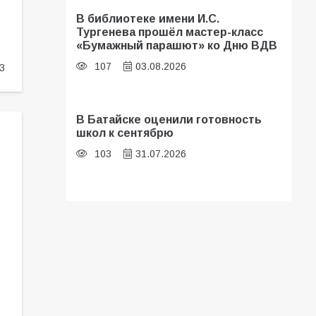
В библиотеке имени И.С.
Тургенева прошёл мастер-класс
«Бумажный парашют» ко Дню ВДВ
107
03.08.2026
3
В Батайске оценили готовность
школ к сентябрю
103
31.07.2026
Батайские школьники стали
частью образовательного
кластера
101
05.08.2026
«Мобилизация или набор?» Что на