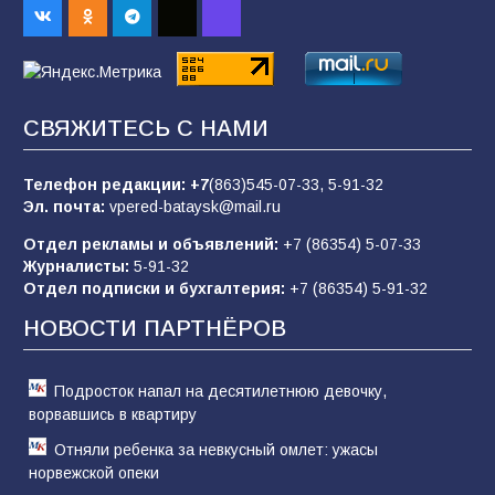
пропагандистский вброс
85
01.08.2026
СВЯЖИТЕСЬ С НАМИ
Будет ли мобилизация в России в 2026 году
после выборов: в Госдуме дали ответ
Телефон редакции:
+7
(863)545-07-33,
5-91-32
84
06.08.2026
Эл. почта:
vpered-bataysk@mail.ru
Отдел рекламы и объявлений:
+7 (86354) 5-07-33
Журналисты:
5-91-32
«Слухами Москву не возьмёшь»: почему
Отдел подписки и бухгалтерия:
+7 (86354) 5-91-32
заявления Киева о мобилизации — это
отчаяние, а не разведка
НОВОСТИ ПАРТНЁРОВ
81
02.08.2026
Подросток напал на десятилетнюю девочку,
ворвавшись в квартиру
Отняли ребенка за невкусный омлет: ужасы
норвежской опеки