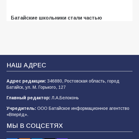
Батайские школьники стали частью
образовательного кластера
107
05.08.2026
«Мобилизация или набор?» Что на самом
деле происходит в армии России в августе
НАШ АДРЕС
2026 года
102
03.08.2026
Адрес редакции:
346880, Ростовская область, город
Батайск, ул. М. Горького, 127
Главный редактор:
Л.А.Белоконь
В Батайске продолжаются дорожные работы
Учредитель:
ООО Батайское информационное агентство
98
04.08.2026
«Вперёд».
МЫ В СОЦСЕТЯХ
«Пургу нести — не поля переходить»: почему
заявления о мобилизации — это