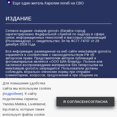
Еще один житель Карелии погиб на СВО
ИЗДАНИЕ
Сетевое издание «bataysk-gorod» (батайск-город)
зарегистрировано Федеральной службой по надзору в сфере
связи, информационных технологий и массовых коммуникаций
(Роскомнадзор) — свидетельство Эл № ФС77-74707 от 29
декабря 2018 года.
Вся информация, размещенная на веб-сайте www.bataysk-gorod.ru
охраняется в соответствии с законодательством РФ об
авторском праве. Представителем авторов публикаций и
фотоматериалов является «ООО БИА Вперёд». Полное или
частичное воспроизведение материалов без гиперссылки на
www.bataysk-gorod.ru запрещается. Пользователи должны
соблюдать морально-этические нормы при отправке
комментариев, вопросов, предложений и при общении на
форуме.
Для повышения удобства
Политика конфиденциальности и защиты информации
сайта мы используем cookies
Согласие на обработку персональных данных с помощью
(
подробнее
). К сайту
сервисов Yandex.Metrika, LiveInternet, top.mail.ru
подключены сервисы
Я СОГЛАСЕН/СОГЛАСНА
Yandex.Metrika, LiveInternet,
© 2005-2026 БИА «ВПЕРЕД»
16+
top.mail.ru, которые также
использует файлы cookie