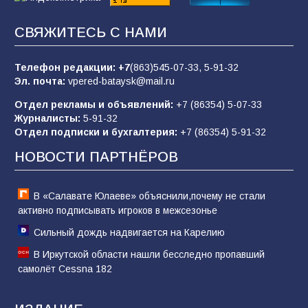
«Слухами Москву не возьмёшь»: почему
СВЯЖИТЕСЬ С НАМИ
заявления Киева о мобилизации — это
отчаяние, а не разведка
Телефон редакции:
+7
(863)545-07-33,
5-91-32
80
02.08.2026
Эл. почта:
vpered-bataysk@mail.ru
Отдел рекламы и объявлений:
+7 (86354) 5-07-33
Журналисты:
5-91-32
В России ответили на заявления Зеленского о
Отдел подписки и бухгалтерия:
+7 (86354) 5-91-32
новой мобилизации
НОВОСТИ ПАРТНЁРОВ
74
31.07.2026
В «Салавате Юлаеве» объяснили,почему не стали
активно подписывать игроков в межсезонье
Сильный дождь надвигается на Карелию
В Иркутской области нашли бесследно пропавший
самолёт Cessna 182