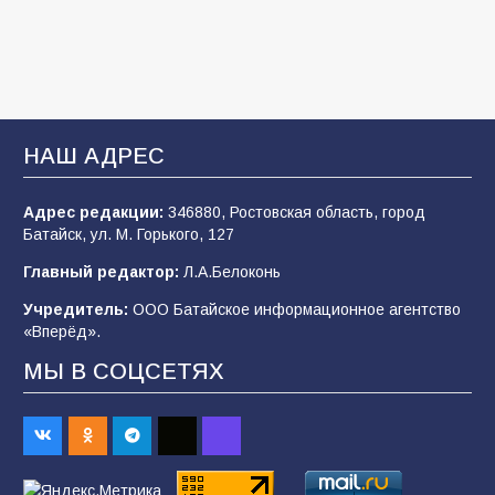
103
05.08.2026
«Мобилизация или набор?» Что на самом
деле происходит в армии России в августе
2026 года
НАШ АДРЕС
97
03.08.2026
Адрес редакции:
346880, Ростовская область, город
Батайск, ул. М. Горького, 127
В Батайске продолжаются дорожные работы
Главный редактор:
Л.А.Белоконь
97
04.08.2026
Учредитель:
ООО Батайское информационное агентство
«Вперёд».
МЫ В СОЦСЕТЯХ
«Пургу нести — не поля переходить»: почему
заявления о мобилизации — это
пропагандистский вброс
84
01.08.2026