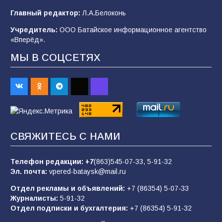
Главный редактор:
Л.А.Белоконь
В Батайске продолжаются дорожные работы
Учредитель:
ООО Батайское информационное агентство
99
04.08.2026
«Вперёд».
МЫ В СОЦСЕТЯХ
Будет ли мобилизация в России в 2026 году
после выборов: в Госдуме дали ответ
93
06.08.2026
«Пургу нести — не поля переходить»: почему
СВЯЖИТЕСЬ С НАМИ
заявления о мобилизации — это
пропагандистский вброс
Телефон редакции:
+7
(863)545-07-33,
5-91-32
85
01.08.2026
Эл. почта:
vpered-bataysk@mail.ru
Отдел рекламы и объявлений:
+7 (86354) 5-07-33
Журналисты:
5-91-32
«Слухами Москву не возьмёшь»: почему
Отдел подписки и бухгалтерия:
+7 (86354) 5-91-32
заявления Киева о мобилизации — это
отчаяние, а не разведка