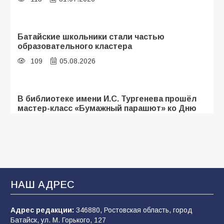
Батайские школьники стали частью
образовательного кластера
109
05.08.2026
В библиотеке имени И.С. Тургенева прошёл
мастер-класс «Бумажный парашют» ко Дню
ВДВ
107
03.08.2026
«Мобилизация или набор?» Что на самом
деле происходит в армии России в августе
НАШ АДРЕС
2026 года
102
03.08.2026
Адрес редакции:
346880, Ростовская область, город
Батайск, ул. М. Горького, 127