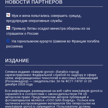
НОВОСТИ ПАРТНЁРОВ
81
02.08.2026
Муж и жена попытались совершить суицид,
предупредив оперативные службы
Премьер Литвы осадил министра обороны из-за
страшилок о России
На горнолыжном курорте Шамони во Франции погибла
россиянка
ИЗДАНИЕ
Сетевое издание «bataysk-gorod» (батайск-город)
зарегистрировано Федеральной службой по надзору в сфере
связи, информационных технологий и массовых коммуникаций
(Роскомнадзор) — свидетельство Эл № ФС77-74707 от 29
декабря 2018 года.
Вся информация, размещенная на веб-сайте www.bataysk-gorod.ru
охраняется в соответствии с законодательством РФ об
авторском праве. Представителем авторов публикаций и
фотоматериалов является «ООО БИА Вперёд». Полное или
частичное воспроизведение материалов без гиперссылки на
www.bataysk-gorod.ru запрещается. Пользователи должны