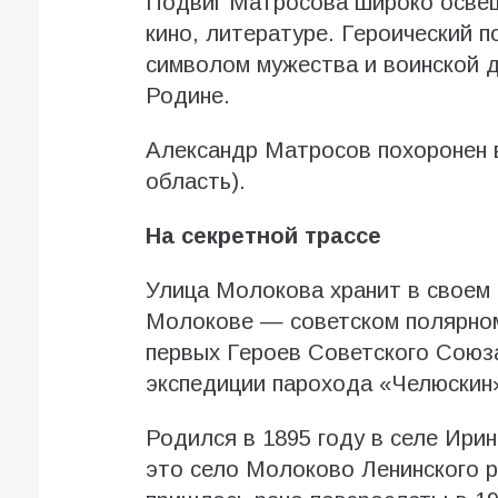
Подвиг Матросова широко освеща
кино, литературе. Героический 
символом мужества и воинской д
Родине.
Александр Матросов похоронен в
область).
На секретной трассе
Улица Молокова хранит в своем 
Молокове — советском полярном
первых Героев Советского Союза
экспедиции парохода «Челюскин
Родился в 1895 году в селе Ири
это село Молоково Ленинского 