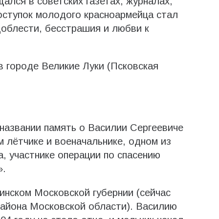
лся в советских газетах, журналах,
поступок молодого красноармейца стал
облести, бесстрашия и любви к
 городе Великие Луки (Псковская
названии память о Василии Сергеевиче
 лётчике и военачальнике, одном из
, участнике операции по спасению
».
нинском Московской губернии (сейчас
района Московской области). Василию