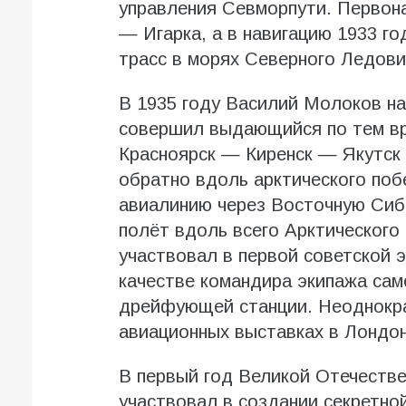
управления Севморпути. Первона
— Игарка, а в навигацию 1933 г
трасс в морях Северного Ледови
В 1935 году Василий Молоков н
совершил выдающийся по тем вр
Красноярск — Киренск — Якутс
обратно вдоль арктического поб
авиалинию через Восточную Сиби
полёт вдоль всего Арктического
участвовал в первой советской 
качестве командира экипажа са
дрейфующей станции. Неоднокра
авиационных выставках в Лондон
В первый год Великой Отечеств
участвовал в создании секретно