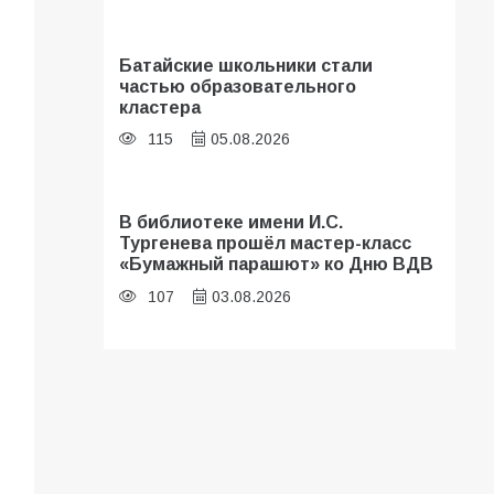
Батайские школьники стали
частью образовательного
кластера
115
05.08.2026
В библиотеке имени И.С.
Тургенева прошёл мастер-класс
«Бумажный парашют» ко Дню ВДВ
107
03.08.2026
«Мобилизация или набор?» Что на
самом деле происходит в армии
России в августе 2026 года
103
03.08.2026