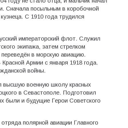
04 году не стало отца, и мальчик начал
и. Сначала посыльным в коробочной
кузнеца. С 1910 года трудился
Русский императорский флот. Служил
ского экипажа, затем стрелком
у переведён в морскую авиацию.
 Красной Армии с января 1918 года.
ажданской войны.
л высшую военную школу красных
роцкого в Севастополе. Подготовил
ых были и будущие Герои Советского
 отряда полярной авиации Главного