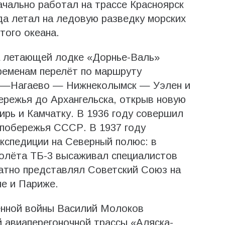
чально работал на трассе Красноярск
ода летал на ледовую разведку морских
того океана.
а летающей лодке «Дорнье-Валь»
еменам перелёт по маршруту
к —Нагаево — Нижнеколымск — Уэлен и
ережья до Архангельска, открыв новую
рь и Камчатку. В 1936 году совершил
 побережья СССР. В 1937 году
экспедиции на Северный полюс: в
молёта ТБ-3 высаживал специалистов
тно представлял Советский Союз на
е и Париже.
енной войны Василий Молоков
й авиаперегоночной трассы «Аляска-