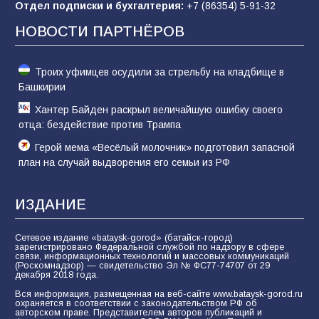
Отдел подписки и бухгалтерия:
+7 (86354) 5-91-32
Командовал боем до последнего: герой
Евгений Остапенко
НОВОСТИ ПАРТНЁРОВ
61
05.08.2026
Троих уфимцев осудили за стрельбу на кладбище в
Башкирии
Хантер Байден раскрыл величайшую ошибку своего
отца: бездействие против Трампа
Герой мема «Весёлый молочник» подготовил запасной
план на случай выдворения его семьи из РФ
ИЗДАНИЕ
Сетевое издание «bataysk-gorod» (батайск-город)
зарегистрировано Федеральной службой по надзору в сфере
связи, информационных технологий и массовых коммуникаций
(Роскомнадзор) — свидетельство Эл № ФС77-74707 от 29
декабря 2018 года.
Вся информация, размещенная на веб-сайте www.bataysk-gorod.ru
охраняется в соответствии с законодательством РФ об
авторском праве. Представителем авторов публикаций и