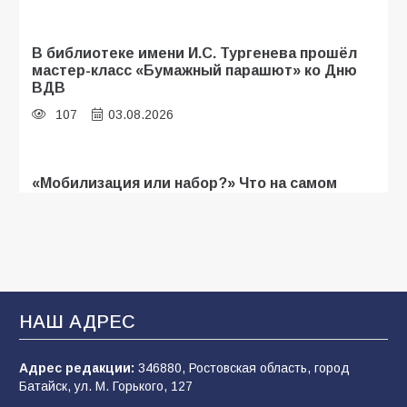
В библиотеке имени И.С. Тургенева прошёл
мастер-класс «Бумажный парашют» ко Дню
ВДВ
107
03.08.2026
«Мобилизация или набор?» Что на самом
деле происходит в армии России в августе
2026 года
103
03.08.2026
В Батайске продолжаются дорожные работы
НАШ АДРЕС
100
04.08.2026
Адрес редакции:
346880, Ростовская область, город
Батайск, ул. М. Горького, 127