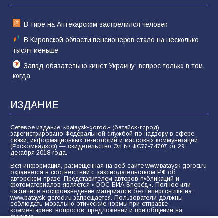
74
01.08.2026
В тире на Аптекарском застрелился человек
В Кировской области пенсионеров стало на несколько
тысяч меньше
Запад обязательно кинет Украину: вопрос только в том,
когда
ИЗДАНИЕ
Сетевое издание «bataysk-gorod» (батайск-город)
зарегистрировано Федеральной службой по надзору в сфере
связи, информационных технологий и массовых коммуникаций
(Роскомнадзор) — свидетельство Эл № ФС77-74707 от 29
декабря 2018 года.
Вся информация, размещенная на веб-сайте www.bataysk-gorod.ru
охраняется в соответствии с законодательством РФ об
авторском праве. Представителем авторов публикаций и
фотоматериалов является «ООО БИА Вперёд». Полное или
частичное воспроизведение материалов без гиперссылки на
www.bataysk-gorod.ru запрещается. Пользователи должны
соблюдать морально-этические нормы при отправке
комментариев, вопросов, предложений и при общении на
форуме.