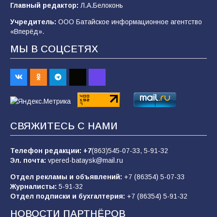
Будет ли мобилизация в России в 2026 году
Главный редактор:
Л.А.Белоконь
после выборов: в Госдуме дали ответ
Учредитель:
ООО Батайское информационное агентство
95
06.08.2026
«Вперёд».
МЫ В СОЦСЕТЯХ
«Пургу нести — не поля переходить»: почему
заявления о мобилизации — это
пропагандистский вброс
85
01.08.2026
СВЯЖИТЕСЬ С НАМИ
«Слухами Москву не возьмёшь»: почему
заявления Киева о мобилизации — это
отчаяние, а не разведка
Телефон редакции:
+7
(863)545-07-33,
5-91-32
Эл. почта:
vpered-bataysk@mail.ru
81
02.08.2026
Отдел рекламы и объявлений:
+7 (86354) 5-07-33
Журналисты:
5-91-32
Отдел подписки и бухгалтерия:
+7 (86354) 5-91-32
Морской квест в детском саду: как
воспитанники спасали Нептуна
НОВОСТИ ПАРТНЁРОВ