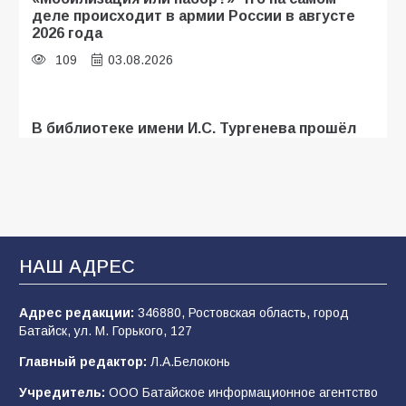
деле происходит в армии России в августе
2026 года
109
03.08.2026
В библиотеке имени И.С. Тургенева прошёл
мастер-класс «Бумажный парашют» ко Дню
ВДВ
109
03.08.2026
В Батайске продолжаются дорожные работы
НАШ АДРЕС
108
04.08.2026
Адрес редакции:
346880, Ростовская область, город
Батайск, ул. М. Горького, 127
В детском саду № 35 дети освоили
Главный редактор:
Л.А.Белоконь
строительные профессии в ходе
спортивного праздника
Учредитель:
ООО Батайское информационное агентство