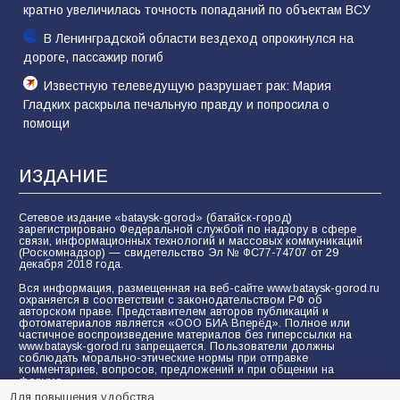
кратно увеличилась точность попаданий по объектам ВСУ
В Ленинградской области вездеход опрокинулся на
дороге, пассажир погиб
Известную телеведущую разрушает рак: Мария
Гладких раскрыла печальную правду и попросила о
помощи
ИЗДАНИЕ
Сетевое издание «bataysk-gorod» (батайск-город)
зарегистрировано Федеральной службой по надзору в сфере
связи, информационных технологий и массовых коммуникаций
(Роскомнадзор) — свидетельство Эл № ФС77-74707 от 29
декабря 2018 года.
Вся информация, размещенная на веб-сайте www.bataysk-gorod.ru
охраняется в соответствии с законодательством РФ об
авторском праве. Представителем авторов публикаций и
фотоматериалов является «ООО БИА Вперёд». Полное или
частичное воспроизведение материалов без гиперссылки на
www.bataysk-gorod.ru запрещается. Пользователи должны
соблюдать морально-этические нормы при отправке
комментариев, вопросов, предложений и при общении на
форуме.
Для повышения удобства