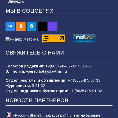
«Вперёд».
90
07.08.2026
МЫ В СОЦСЕТЯХ
Батайским спортсменам вручили награды
67
08.08.2026
Командовал боем до последнего: герой
СВЯЖИТЕСЬ С НАМИ
Евгений Остапенко
62
05.08.2026
Телефон редакции:
+7
(863)545-07-33,
5-91-32
Эл. почта:
vpered-bataysk@mail.ru
Отдел рекламы и объявлений:
+7 (86354) 5-07-33
Батайчане вышли в финал Всероссийского
Журналисты:
5-91-32
конкурса «Большая перемена»
Отдел подписки и бухгалтерия:
+7 (86354) 5-91-32
62
04.08.2026
НОВОСТИ ПАРТНЁРОВ
«Русский Starlink» заработал? Почему на Украине