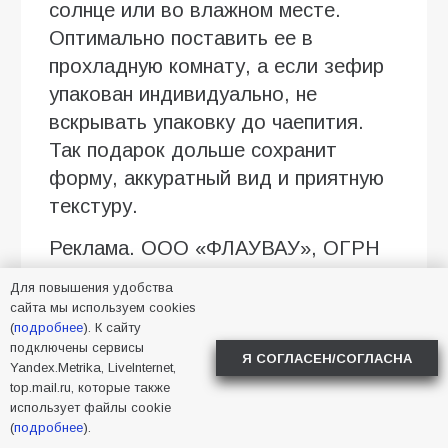
солнце или во влажном месте.
Оптимально поставить ее в
прохладную комнату, а если зефир
упакован индивидуально, не
вскрывать упаковку до чаепития.
Так подарок дольше сохранит
форму, аккуратный вид и приятную
текстуру.
Реклама. ООО «ФЛАУВАУ», ОГРН
1207700263198, ИНН 9702020445,
Для повышения удобства
erid:2SDnjcyq3kf
сайта мы используем cookies
(
подробнее
). К сайту
подключены сервисы
Я СОГЛАСЕН/СОГЛАСНА
2026
,
Батайск
Yandex.Metrika, LiveInternet,
top.mail.ru, которые также
использует файлы cookie
(
подробнее
).