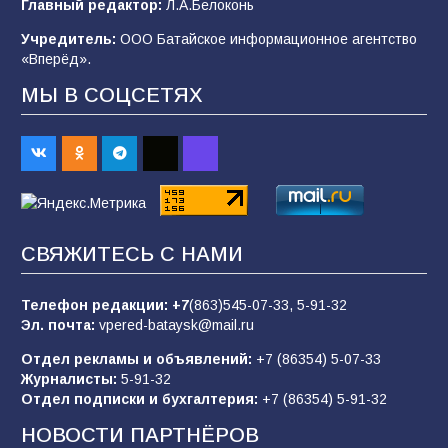
Главный редактор:
Л.А.Белоконь
после выборов: в Госдуме дали ответ
Учредитель:
ООО Батайское информационное агентство
108
06.08.2026
«Вперёд».
МЫ В СОЦСЕТЯХ
В детском саду № 35 дети освоили
строительные профессии в ходе
спортивного праздника
90
07.08.2026
СВЯЖИТЕСЬ С НАМИ
«Слухами Москву не возьмёшь»: почему
заявления Киева о мобилизации — это
отчаяние, а не разведка
Телефон редакции:
+7
(863)545-07-33,
5-91-32
Эл. почта:
vpered-bataysk@mail.ru
83
02.08.2026
Отдел рекламы и объявлений:
+7 (86354) 5-07-33
Журналисты:
5-91-32
Отдел подписки и бухгалтерия:
+7 (86354) 5-91-32
Батайчане вышли в финал Всероссийского
конкурса «Большая перемена»
НОВОСТИ ПАРТНЁРОВ