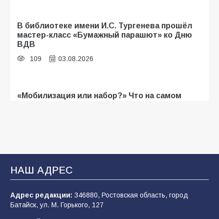
В библиотеке имени И.С. Тургенева прошёл
мастер-класс «Бумажный парашют» ко Дню
ВДВ
109
03.08.2026
«Мобилизация или набор?» Что на самом
деле происходит в армии России в августе
2026 года
107
03.08.2026
В Батайске продолжаются дорожные работы
НАШ АДРЕС
107
04.08.2026
Адрес редакции:
346880, Ростовская область, город
Батайск, ул. М. Горького, 127
Будет ли мобилизация в России в 2026 году