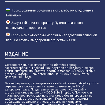
62
04.08.2026
Троих уфимцев осудили за стрельбу на кладбище в
Башкирии
Залужный признал правоту Путина: эти слова
прозвучали не просто так
Герой мема «Весёлый молочник» подготовил запасной
план на случай выдворения его семьи из РФ
ИЗДАНИЕ
Сетевое издание «bataysk-gorod» (батайск-город)
зарегистрировано Федеральной службой по надзору в сфере
связи, информационных технологий и массовых коммуникаций
(Роскомнадзор) — свидетельство Эл № ФС77-74707 от 29
декабря 2018 года.
Вся информация, размещенная на веб-сайте www.bataysk-gorod.ru
охраняется в соответствии с законодательством РФ об
авторском праве. Представителем авторов публикаций и
фотоматериалов является «ООО БИА Вперёд». Полное или
частичное воспроизведение материалов без гиперссылки на
www.bataysk-gorod.ru запрещается. Пользователи должны
соблюдать морально-этические нормы при отправке
комментариев, вопросов, предложений и при общении на