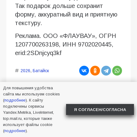
Так подарок дольше сохранит
форму, аккуратный вид и приятную
текстуру.
Реклама. ООО «ФЛАУВАУ», ОГРН
1207700263198, ИНН 9702020445,
erid:2SDnjcyq3kf
2026
,
Батайск
Для повышения удобства
сайта мы используем cookies
(
подробнее
). К сайту
подключены сервисы
Я СОГЛАСЕН/СОГЛАСНА
В детском саду № 25
Yandex.Metrika, LiveInternet,
top.mail.ru, которые также
«Семицветик»
использует файлы cookie
состоялась
(
подробнее
).