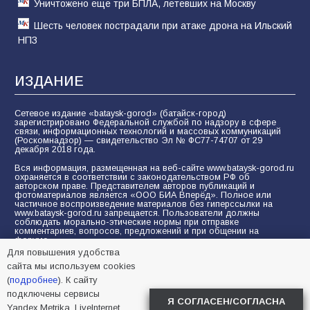
Уничтожено еще три БПЛА, летевших на Москву
Шесть человек пострадали при атаке дрона на Ильский
НПЗ
ИЗДАНИЕ
Сетевое издание «bataysk-gorod» (батайск-город)
зарегистрировано Федеральной службой по надзору в сфере
связи, информационных технологий и массовых коммуникаций
(Роскомнадзор) — свидетельство Эл № ФС77-74707 от 29
декабря 2018 года.
Вся информация, размещенная на веб-сайте www.bataysk-gorod.ru
охраняется в соответствии с законодательством РФ об
авторском праве. Представителем авторов публикаций и
фотоматериалов является «ООО БИА Вперёд». Полное или
частичное воспроизведение материалов без гиперссылки на
www.bataysk-gorod.ru запрещается. Пользователи должны
соблюдать морально-этические нормы при отправке
комментариев, вопросов, предложений и при общении на
форуме.
Для повышения удобства
Политика конфиденциальности и защиты информации
сайта мы используем cookies
Согласие на обработку персональных данных с помощью
(
подробнее
). К сайту
сервисов Yandex.Metrika, LiveInternet, top.mail.ru
подключены сервисы
Я СОГЛАСЕН/СОГЛАСНА
Yandex.Metrika, LiveInternet,