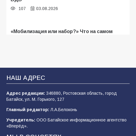
107
03.08.2026
«Мобилизация или набор?» Что на самом
деле происходит в армии России в августе
2026 года
107
03.08.2026
В Батайске продолжаются дорожные работы
НАШ АДРЕС
104
04.08.2026
Адрес редакции:
346880, Ростовская область, город
Батайск, ул. М. Горького, 127
Будет ли мобилизация в России в 2026 году
Главный редактор:
Л.А.Белоконь
после выборов: в Госдуме дали ответ
Учредитель:
ООО Батайское информационное агентство
103
06.08.2026
«Вперёд».