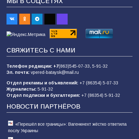
МЫ В СОЦСЕТЯХ
В детском саду № 35 дети освоили
строительные профессии в ходе
спортивного праздника
88
07.08.2026
СВЯЖИТЕСЬ С НАМИ
«Слухами Москву не возьмёшь»: почему
заявления Киева о мобилизации — это
отчаяние, а не разведка
Телефон редакции:
+7
(863)545-07-33,
5-91-32
Эл. почта:
vpered-bataysk@mail.ru
83
02.08.2026
Отдел рекламы и объявлений:
+7 (86354) 5-07-33
Журналисты:
5-91-32
Отдел подписки и бухгалтерия:
+7 (86354) 5-91-32
Командовал боем до последнего: герой
Евгений Остапенко
НОВОСТИ ПАРТНЁРОВ
60
05.08.2026
«Перешёл все границы»: Вагенкнехт жёстко ответила
послу Украины