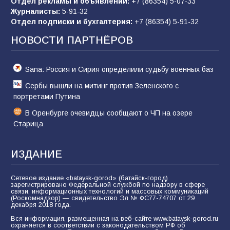
Отдел рекламы и объявлений:
+7 (86354) 5-07-33
Командовал боем до последнего: герой
Журналисты:
5-91-32
Евгений Остапенко
Отдел подписки и бухгалтерия:
+7 (86354) 5-91-32
63
05.08.2026
НОВОСТИ ПАРТНЁРОВ
Sana: Россия и Сирия определили судьбу военных баз
Сербы вышли на митинг против Зеленского с
портретами Путина
В Оренбурге очевидцы сообщают о ЧП на озере
Старица
ИЗДАНИЕ
Сетевое издание «bataysk-gorod» (батайск-город)
зарегистрировано Федеральной службой по надзору в сфере
связи, информационных технологий и массовых коммуникаций
(Роскомнадзор) — свидетельство Эл № ФС77-74707 от 29
декабря 2018 года.
Вся информация, размещенная на веб-сайте www.bataysk-gorod.ru
охраняется в соответствии с законодательством РФ об