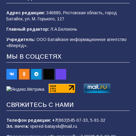
109
04.08.2026
Адрес редакции:
346880, Ростовская область, город
Батайск, ул. М. Горького, 127
В детском саду № 35 дети освоили
Главный редактор:
Л.А.Белоконь
строительные профессии в ходе
спортивного праздника
Учредитель:
ООО Батайское информационное агентство
«Вперёд».
92
07.08.2026
МЫ В СОЦСЕТЯХ
Батайским спортсменам вручили награды
70
08.08.2026
Батайчане вышли в финал Всероссийского
СВЯЖИТЕСЬ С НАМИ
конкурса «Большая перемена»
62
04.08.2026
Телефон редакции:
+7
(863)545-07-33,
5-91-32
Эл. почта:
vpered-bataysk@mail.ru