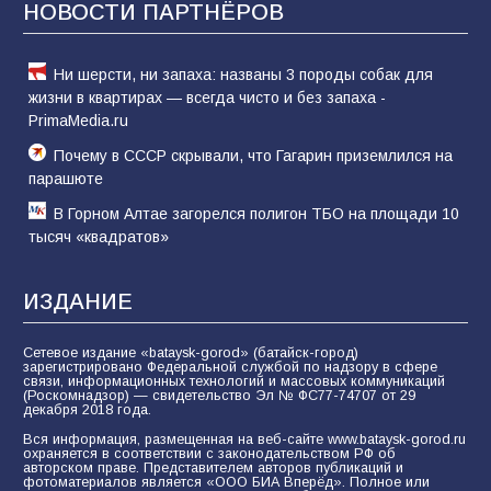
НОВОСТИ ПАРТНЁРОВ
62
05.08.2026
Ни шерсти, ни запаха: названы 3 породы собак для
жизни в квартирах — всегда чисто и без запаха -
PrimaMedia.ru
Почему в СССР скрывали, что Гагарин приземлился на
парашюте
В Горном Алтае загорелся полигон ТБО на площади 10
тысяч «квадратов»
ИЗДАНИЕ
Сетевое издание «bataysk-gorod» (батайск-город)
зарегистрировано Федеральной службой по надзору в сфере
связи, информационных технологий и массовых коммуникаций
(Роскомнадзор) — свидетельство Эл № ФС77-74707 от 29
декабря 2018 года.
Вся информация, размещенная на веб-сайте www.bataysk-gorod.ru
охраняется в соответствии с законодательством РФ об
авторском праве. Представителем авторов публикаций и
фотоматериалов является «ООО БИА Вперёд». Полное или