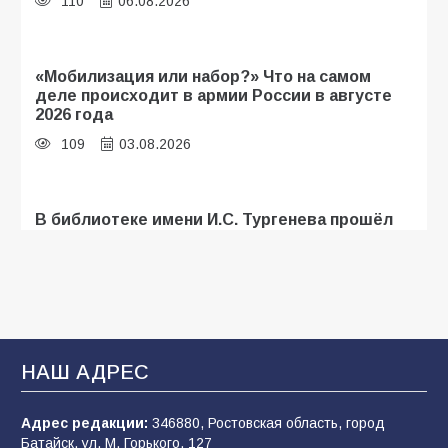
110
06.08.2026
«Мобилизация или набор?» Что на самом
деле происходит в армии России в августе
2026 года
109
03.08.2026
В библиотеке имени И.С. Тургенева прошёл
мастер-класс «Бумажный парашют» ко Дню
ВДВ
109
03.08.2026
В Батайске продолжаются дорожные работы
НАШ АДРЕС
107
04.08.2026
Адрес редакции:
346880, Ростовская область, город
Батайск, ул. М. Горького, 127