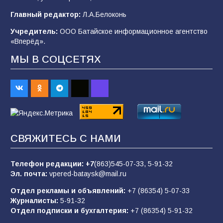
В детском саду № 35 дети освоили
Главный редактор:
Л.А.Белоконь
строительные профессии в ходе
спортивного праздника
Учредитель:
ООО Батайское информационное агентство
«Вперёд».
90
07.08.2026
МЫ В СОЦСЕТЯХ
«Слухами Москву не возьмёшь»: почему
заявления Киева о мобилизации — это
отчаяние, а не разведка
83
02.08.2026
СВЯЖИТЕСЬ С НАМИ
Батайчане вышли в финал Всероссийского
конкурса «Большая перемена»
Телефон редакции:
+7
(863)545-07-33,
5-91-32
Эл. почта:
vpered-bataysk@mail.ru
62
04.08.2026
Отдел рекламы и объявлений:
+7 (86354) 5-07-33
Журналисты:
5-91-32
Отдел подписки и бухгалтерия:
+7 (86354) 5-91-32
Командовал боем до последнего: герой
Евгений Остапенко