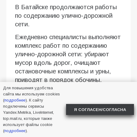
В Батайске продолжаются работы
по содержанию улично-дорожной
сети.
Ежедневно специалисты выполняют
комплекс работ по содержанию
улично-дорожной сети: убирают
мусор вдоль дорог, очищают
остановочные комплексы и урны,
приводят в порядок обочины.
Для повышения удобства
Работы продолжаются в разных
сайта мы используем cookies
(
подробнее
районах города
). К сайту
подключены сервисы
Я СОГЛАСЕН/СОГЛАСНА
Yandex.Metrika, LiveInternet,
Фото УЖКХ
top.mail.ru, которые также
использует файлы cookie
(
подробнее
).
2026
,
Батайск
,
уборка
,