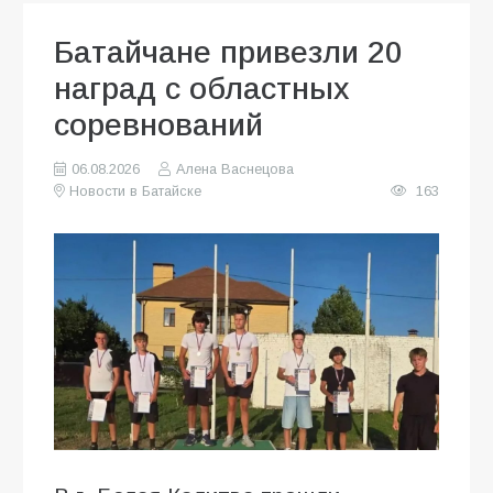
Батайчане привезли 20
наград с областных
соревнований
06.08.2026
Алена Васнецова
Новости в Батайске
163