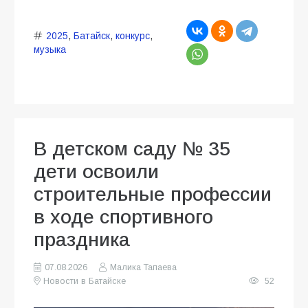
2025
,
Батайск
,
конкурс
,
музыка
В детском саду № 35
дети освоили
строительные профессии
в ходе спортивного
праздника
07.08.2026
Малика Тапаева
Новости в Батайске
52