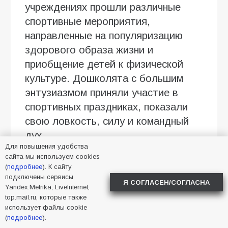
учреждениях прошли различные
спортивные мероприятия,
направленные на популяризацию
здорового образа жизни и
приобщение детей к физической
культуре. Дошколята с большим
энтузиазмом приняли участие в
спортивных праздниках, показали
свою ловкость, силу и командный
дух.
Для повышения удобства
В рамках праздничных мероприятий
сайта мы используем cookies
(
подробнее
). К сайту
были организованы:
подключены сервисы
Я СОГЛАСЕН/СОГЛАСНА
Yandex.Metrika, LiveInternet,
Спортивные эстафеты —
top.mail.ru, которые также
ребята соревновались в
использует файлы cookie
(
подробнее
).
быстроте и ловкости,