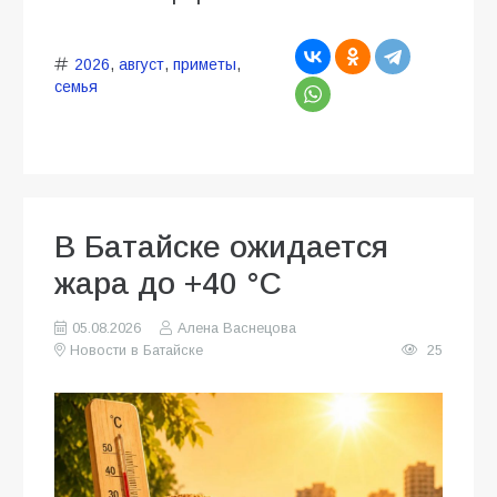
2026
,
август
,
приметы
,
семья
В Батайске ожидается
жара до +40 °C
05.08.2026
Алена Васнецова
Новости в Батайске
25