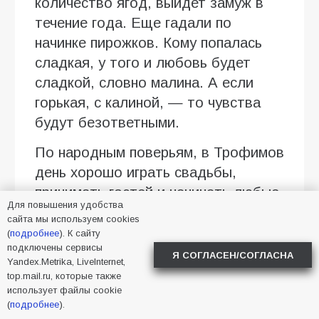
количество ягод, выйдет замуж в
течение года. Еще гадали по
начинке пирожков. Кому попалась
сладкая, у того и любовь будет
сладкой, словно малина. А если
горькая, с калиной, — то чувства
будут безответными.
По народным поверьям, в Трофимов
день хорошо играть свадьбы,
принимать гостей и начинать любые
Для повышения удобства
дела — все они сложатся
сайта мы используем cookies
благополучно. Заниматься можно
(
подробнее
). К сайту
подключены сервисы
абсолютно любой работой:
Я СОГЛАСЕН/СОГЛАСНА
Yandex.Metrika, LiveInternet,
собирать ягоды, варить варенье,
top.mail.ru, которые также
делать заготовки на зиму, копаться
использует файлы cookie
(
подробнее
).
в огороде. А вот лениться не стоит,