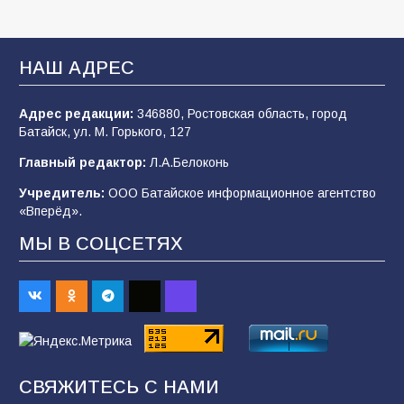
В Батайске продолжаются дорожные работы
96
04.08.2026
НАШ АДРЕС
Адрес редакции:
346880, Ростовская область, город
«Мобилизация или набор?» Что на самом
Батайск, ул. М. Горького, 127
деле происходит в армии России в августе
2026 года
Главный редактор:
Л.А.Белоконь
95
03.08.2026
Учредитель:
ООО Батайское информационное агентство
«Вперёд».
МЫ В СОЦСЕТЯХ
«Пургу нести — не поля переходить»: почему
заявления о мобилизации — это
пропагандистский вброс
84
01.08.2026
«Слухами Москву не возьмёшь»: почему
СВЯЖИТЕСЬ С НАМИ
заявления Киева о мобилизации — это