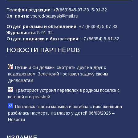
отчаяние, а не разведка
Телефон редакции:
+7
(863)545-07-33,
5-91-32
80
02.08.2026
Эл. почта:
vpered-bataysk@mail.ru
Отдел рекламы и объявлений:
+7 (86354) 5-07-33
Журналисты:
5-91-32
В России ответили на заявления Зеленского о
Отдел подписки и бухгалтерия:
+7 (86354) 5-91-32
новой мобилизации
НОВОСТИ ПАРТНЁРОВ
74
31.07.2026
Путин и Си должны смотреть друг на друг с
подозрением: Зеленский поставил задачу своим
дипломатам
Тракторист устроил переполох в родном поселке с
погоней и стрельбой
Пыталась спасти малыша и погибла с ним: женщина
разбилась насмерть на глазах у детей 06/08/2026 –
Новости
ИЗДАНИЕ