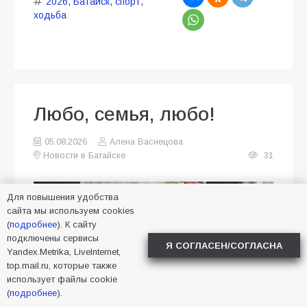
2026
,
Батайск
,
спорт
,
ходьба
Любо, семья, любо!
05.08.2026
Алена Васнецова
Новости в Батайске
31
Для повышения удобства
сайта мы используем cookies
(
подробнее
). К сайту
подключены сервисы
Я СОГЛАСЕН/СОГЛАСНА
Yandex.Metrika, LiveInternet,
top.mail.ru, которые также
использует файлы cookie
(
подробнее
).