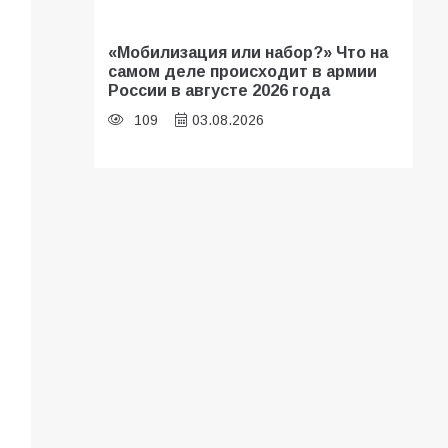
«Мобилизация или набор?» Что на
самом деле происходит в армии
России в августе 2026 года
109
03.08.2026
В библиотеке имени И.С.
Тургенева прошёл мастер-класс
«Бумажный парашют» ко Дню ВДВ
109
03.08.2026
В Батайске продолжаются
дорожные работы
108
04.08.2026