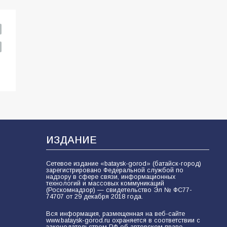
мобилизации — это отчаяние, а не
разведка
81
02.08.2026
ИЗДАНИЕ
Сетевое издание «bataysk-gorod» (батайск-город)
зарегистрировано Федеральной службой по
надзору в сфере связи, информационных
технологий и массовых коммуникаций
(Роскомнадзор) — свидетельство Эл № ФС77-
74707 от 29 декабря 2018 года.
Вся информация, размещенная на веб-сайте
www.bataysk-gorod.ru охраняется в соответствии с