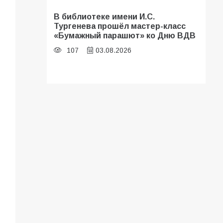
В библиотеке имени И.С.
Тургенева прошёл мастер-класс
«Бумажный парашют» ко Дню ВДВ
107
03.08.2026
Батайские школьники стали
частью образовательного
кластера
107
05.08.2026
«Мобилизация или набор?» Что на
самом деле происходит в армии
России в августе 2026 года
102
03.08.2026