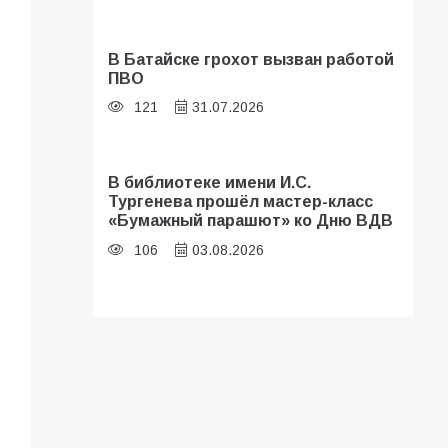
В Батайске грохот вызван работой
ПВО
121
31.07.2026
В библиотеке имени И.С.
Тургенева прошёл мастер-класс
«Бумажный парашют» ко Дню ВДВ
106
03.08.2026
В Батайске оценили готовность
школ к сентябрю
101
31.07.2026