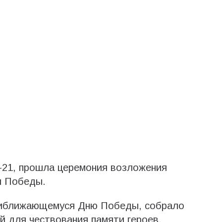
-21, прошла церемония возложения
я Победы.
приближающемуся Дню Победы, собрало
й для чествования памяти героев,