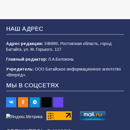
В детском саду № 35 дети освоили
строительные профессии в ходе
спортивного праздника
93
07.08.2026
НАШ АДРЕС
Адрес редакции:
346880, Ростовская область, город
Батайским спортсменам вручили награды
Батайск, ул. М. Горького, 127
77
08.08.2026
Главный редактор:
Л.А.Белоконь
Учредитель:
ООО Батайское информационное агентство
«Вперёд».
«Слухи — не указ»: почему разговоры о
мобилизации не имеют под собой оснований
МЫ В СОЦСЕТЯХ
70
07.08.2026
Командовал боем до последнего: герой
Евгений Остапенко
68
05.08.2026