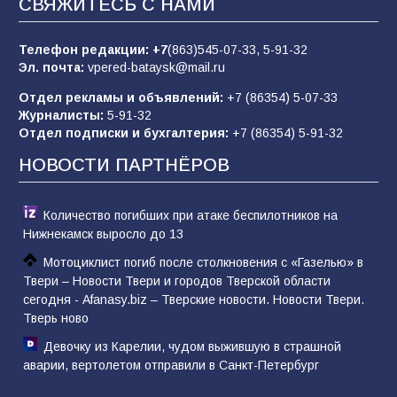
СВЯЖИТЕСЬ С НАМИ
Телефон редакции:
+7
(863)545-07-33,
5-91-32
В библиотеке имени М.Ю. Лермонтова
Эл. почта:
vpered-bataysk@mail.ru
состоялось литературно-творческое
мероприятие для юных читателей «Читаем
Отдел рекламы и объявлений:
+7 (86354) 5-07-33
сказку, рисуем в красках»
65
07.08.2026
Журналисты:
5-91-32
Отдел подписки и бухгалтерия:
+7 (86354) 5-91-32
НОВОСТИ ПАРТНЁРОВ
Количество погибших при атаке беспилотников на
Нижнекамск выросло до 13
Мотоциклист погиб после столкновения с «Газелью» в
Твери – Новости Твери и городов Тверской области
сегодня - Afanasy.biz – Тверские новости. Новости Твери.
Тверь ново
Девочку из Карелии, чудом выжившую в страшной
аварии, вертолетом отправили в Санкт-Петербург