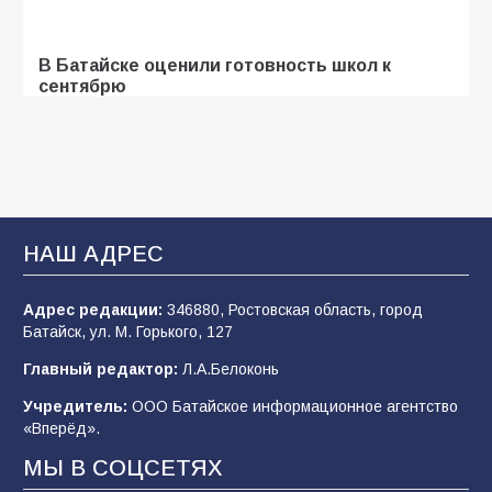
В Батайске оценили готовность школ к
сентябрю
100
31.07.2026
В Батайске продолжаются дорожные работы
94
04.08.2026
НАШ АДРЕС
Адрес редакции:
346880, Ростовская область, город
Батайские школьники стали частью
Батайск, ул. М. Горького, 127
образовательного кластера
Главный редактор:
Л.А.Белоконь
93
05.08.2026
Учредитель:
ООО Батайское информационное агентство
«Вперёд».
«Мобилизация или набор?» Что на самом
МЫ В СОЦСЕТЯХ
деле происходит в армии России в августе