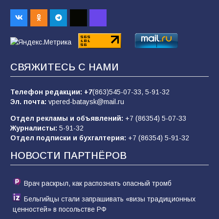
2026 года
93
03.08.2026
«Пургу нести — не поля переходить»: почему
заявления о мобилизации — это
СВЯЖИТЕСЬ С НАМИ
пропагандистский вброс
83
01.08.2026
Телефон редакции:
+7
(863)545-07-33,
5-91-32
Эл. почта:
vpered-bataysk@mail.ru
Отдел рекламы и объявлений:
+7 (86354) 5-07-33
«Слухами Москву не возьмёшь»: почему
Журналисты:
5-91-32
заявления Киева о мобилизации — это
Отдел подписки и бухгалтерия:
+7 (86354) 5-91-32
отчаяние, а не разведка
НОВОСТИ ПАРТНЁРОВ
79
02.08.2026
Врач раскрыл, как распознать опасный тромб
Бельгийцы стали запрашивать «визы традиционных
ценностей» в посольстве РФ