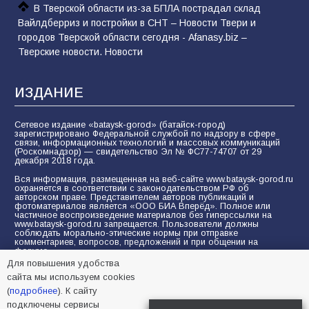
В Тверской области из-за БПЛА пострадал склад
Вайлдберриз и постройки в СНТ – Новости Твери и
городов Тверской области сегодня - Afanasy.biz –
Тверские новости. Новости
ИЗДАНИЕ
Сетевое издание «bataysk-gorod» (батайск-город)
зарегистрировано Федеральной службой по надзору в сфере
связи, информационных технологий и массовых коммуникаций
(Роскомнадзор) — свидетельство Эл № ФС77-74707 от 29
декабря 2018 года.
Вся информация, размещенная на веб-сайте www.bataysk-gorod.ru
охраняется в соответствии с законодательством РФ об
авторском праве. Представителем авторов публикаций и
фотоматериалов является «ООО БИА Вперёд». Полное или
частичное воспроизведение материалов без гиперссылки на
www.bataysk-gorod.ru запрещается. Пользователи должны
соблюдать морально-этические нормы при отправке
комментариев, вопросов, предложений и при общении на
форуме.
Для повышения удобства
Политика конфиденциальности и защиты информации
сайта мы используем cookies
Согласие на обработку персональных данных с помощью
(
подробнее
). К сайту
сервисов Yandex.Metrika, LiveInternet, top.mail.ru
подключены сервисы